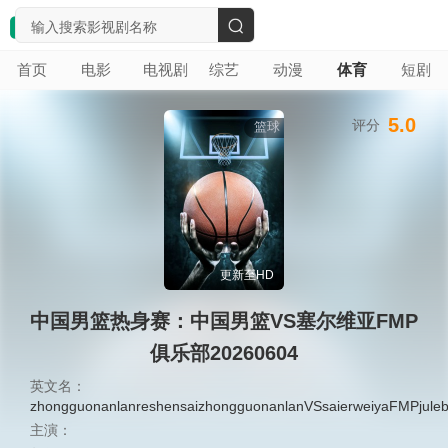
搜
首页
电影
电视剧
综艺
动漫
体育
短剧
索
5.0
评分
篮球
更新至HD
中国男篮热身赛：中国男篮VS塞尔维亚FMP
俱乐部20260604
英文名：
zhongguonanlanreshensaizhongguonanlanVSsaierweiyaFMPjule
主演：