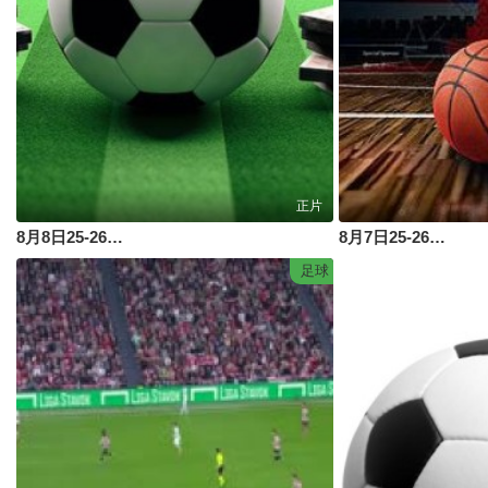
正片
8月8日25-26赛季足球热身赛 切尔西VSAC米兰
8月7日25-26赛季全国青年篮球联赛 山东山高83VS78辽宁沈阳三生
足球