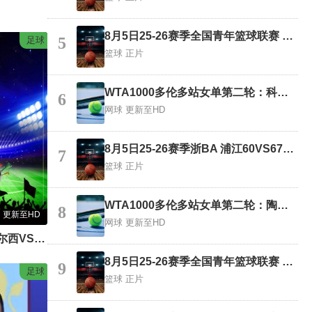
8月5日25-26赛季全国青年篮球联赛 山西汾酒78VS73四川锦城
5
足球
篮球
正片
WTA1000多伦多站女单第二轮：科斯秋克VS谢博芙
6
网球
更新至HD
8月5日25-26赛季浙BA 浦江60VS67义乌
7
篮球
正片
WTA1000多伦多站女单第二轮：陶森VS巴图科娃
8
更新至HD
网球
更新至HD
足球热身赛：切尔西VS托特纳姆热刺20260801
8月5日25-26赛季全国青年篮球联赛 浙江稠州银行67VS85龙狮青年
9
足球
篮球
正片