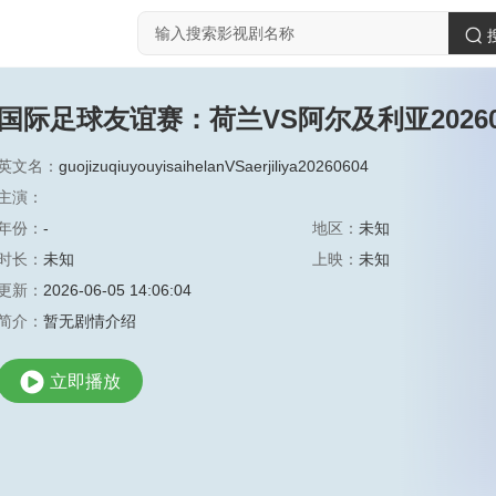
国际足球友谊赛：荷兰VS阿尔及利亚20260
英文名：
guojizuqiuyouyisaihelanVSaerjiliya20260604
主演：
年份：
-
地区：
未知
时长：
未知
上映：
未知
更新：
2026-06-05 14:06:04
简介：
暂无剧情介绍
立即播放