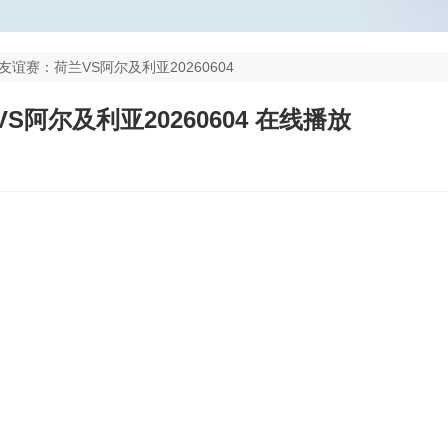
友谊赛：荷兰VS阿尔及利亚20260604
阿尔及利亚20260604 在线播放