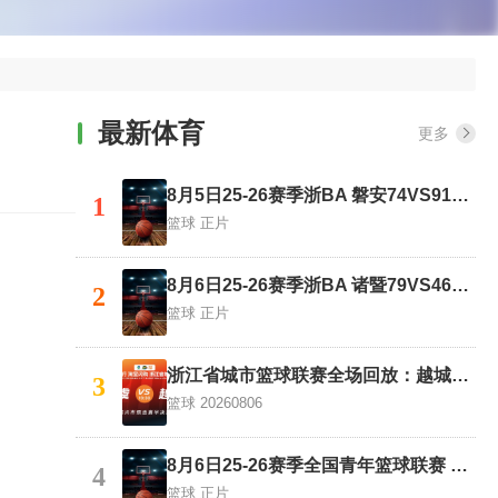
最新体育
更多
8月5日25-26赛季浙BA 磐安74VS91永康
1
篮球
正片
8月6日25-26赛季浙BA 诸暨79VS46嵊州
2
篮球
正片
浙江省城市篮球联赛全场回放：越城VS上虞
3
篮球
20260806
8月6日25-26赛季全国青年篮球联赛 浙江稠州银行82VS110浙江广厦
4
篮球
正片