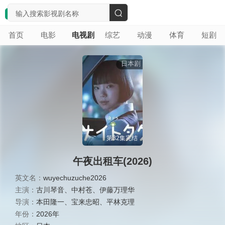
搜
首页
电影
电视剧
综艺
动漫
体育
短剧
索
日本剧
第32集完结
午夜出租车(2026)
英文名：
wuyechuzuche2026
主演：
古川琴音
、
中村苍
、
伊藤万理华
导演：
本田隆一
、
宝来忠昭
、
平林克理
年份：
2026年