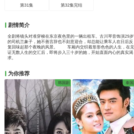
第31集
第32集完结
剧情简介
全剧将镜头对准穿梭在东京夜色里的一辆出租车。古川琴音饰演29岁
的司机兰象子，她不善言辞也不刻意迎合，却总能让乘车人在日后反
复回味起那个夜晚的风景。 车厢内交织着形形色色的人生，在
证无数人生的交汇后，即将步入三十岁的她，开始直面内心的真实渴
求。
为你推荐
韩国剧
泰国