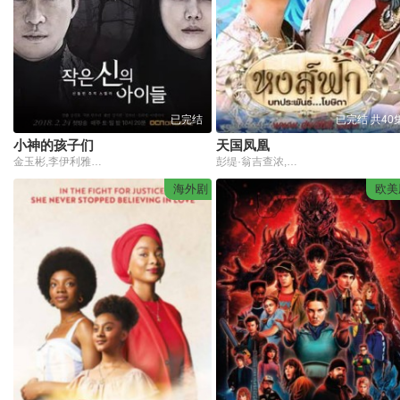
已完结
已完结 共40
小神的孩子们
天国凤凰
金玉彬,李伊利雅,姜至奂,沈熙燮,张光
彭缇·翁吉查浓,翁拉吾·尼永萨,派.帕提特.披斯缇奎,帕拉蒂·永帕素
海外剧
欧美