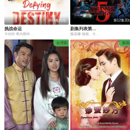
第64集完结
第12集完
挑战命运
剧集列表第五季
卡伦特·希内斯特罗萨
薇诺娜·瑞德、大卫·哈伯、芬恩·伍法德、米莉·博比·布朗、伽塔·马塔拉佐、迦勒·麦罗林、诺亚·施纳普、萨迪·辛克、娜塔莉亚·戴尔、查理·希顿、乔·奇瑞、戴克·蒙哥马利、玛雅·霍克、艾米贝丝·迈克纳蒂、普莉亚·弗格森、布瑞特·吉尔曼和卡拉·布欧诺等原班人马回归。
台湾剧
泰国