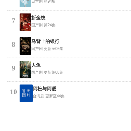
日本剧
第94集
折金枝
7
国产剧
第24集
马背上的银行
8
国产剧
更新至06集
人鱼
9
国产剧
更新第08集
阿松与阿暖
10
台湾剧
更新至44集