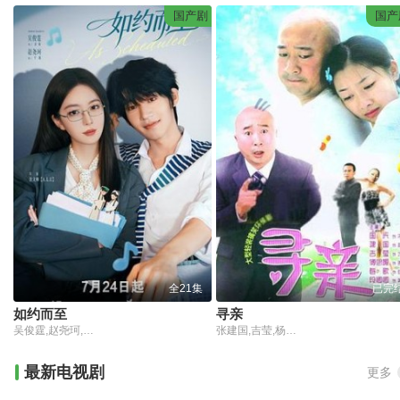
国产剧
国产
全21集
已完
如约而至
寻亲
吴俊霆,赵尧珂,宗元圆,高晓攀,李行亮,吴莫愁,辉子,王心怡,熊汝霖,孙一杰,曲羿成,王予,王旭东,高姝瑶,许纯,李泽宇,蔡淇
张建国,吉莹,杨子华,张国庆
最新电视剧
更多