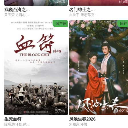
已完结
已完
戏说台湾之无面妈
名门绅士之珍爱妙方
黄玉荣,方妍心,朱紫缇,龚明辉,朱国宏
吉拉宇·唐思苏克,蓝妮·卡彭,Noey,Chotika,Wongwilas,Pathana,Mintarkin
国产剧
国产
已完结
全21
生死血符
凤池生春2026
陈瑾,陶泽如,武强,殷桃,郭晓东,詹姆斯
朱丽岚,邓凯