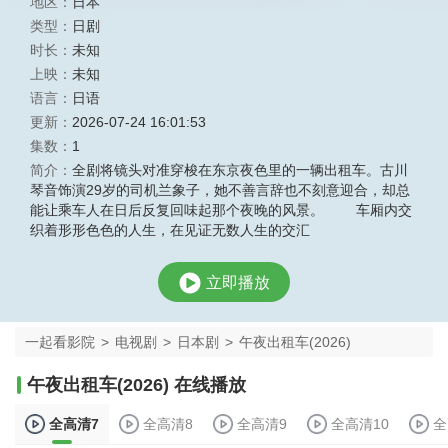
地区：
日本
类型：
日剧
时长：
未知
上映：
未知
语言：
日语
更新：
2026-07-24 16:01:53
集数：
1
简介：
全剧将镜头对准穿梭在东京夜色里的一辆出租车。古川
琴音饰演29岁的司机兰象子，她不善言辞也不刻意迎合，却总
能让乘车人在日后反复回味起那个夜晚的风景。 车厢内交
织着形形色色的人生，在见证无数人生的交汇
立即播放
一起看影院
>
电视剧
>
日本剧
>
午夜出租车(2026)
午夜出租车(2026) 在线播放
全高清7
全高清8
全高清9
全高清10
全