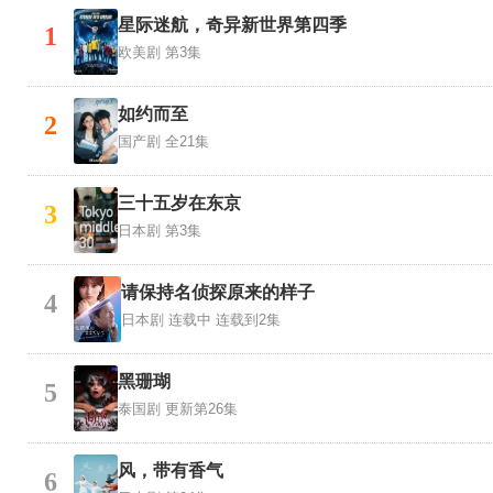
星际迷航，奇异新世界第四季
1
欧美剧
第3集
如约而至
2
国产剧
全21集
三十五岁在东京
3
日本剧
第3集
请保持名侦探原来的样子
4
日本剧
连载中 连载到2集
黑珊瑚
5
泰国剧
更新第26集
风，带有香气
6