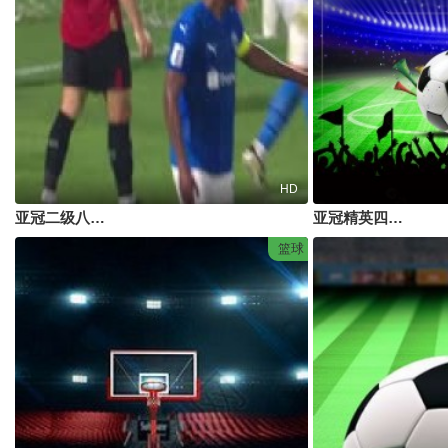
HD
亚冠二级八分之一决赛 蒙通联VS狮城水手
亚冠精英四分之一决赛：武里南联VS迪拜青年国民20260419
篮球