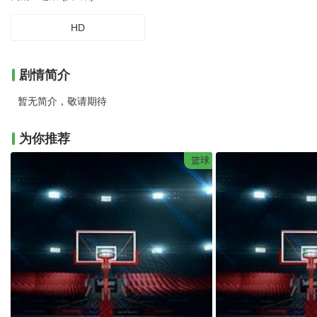
HD
剧情简介
暂无简介，敬请期待
为你推荐
篮球