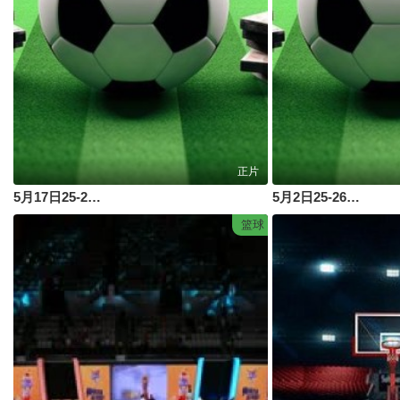
正片
5月17日25-26赛季英超联赛 利兹联VS布莱顿
5月2日25-26赛季西甲联赛 瓦伦西亚VS马德里竞技
篮球