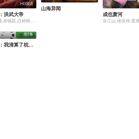
HD国语
山海异闻
：洪武大帝
成也萧河
杜彦君,马瑞,余镇廷,白婷婷,梁晶晶,张振源,刘浩,赵钰桐,聂婉茹,李嘉仪,王子沛
第5集
国产动漫
千金归来：我清算了枕边人