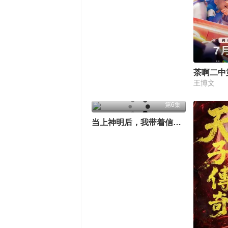
茶啊二中
王博文
第6集
当上神明后，我带着信徒干翻了废土