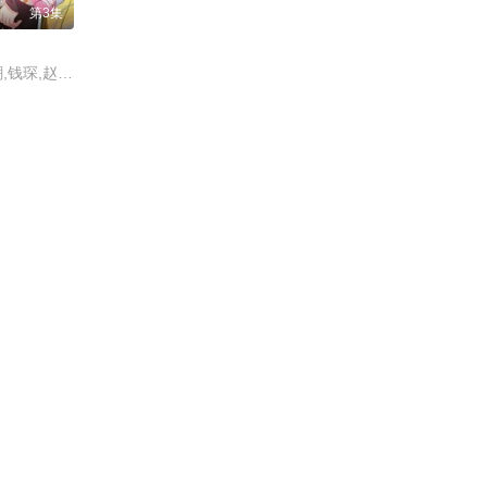
第3集
谷江山,徐佳琦,星潮,钱琛,赵熠彤,孙路路,姜秋再,凌飞