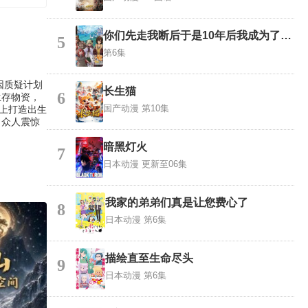
你们先走我断后于是10年后我成为了传说
5
第6集
因质疑计划
长生猫
6
生存物资，
国产动漫
第10集
上打造出生
。众人震惊
暗黑灯火
7
日本动漫
更新至06集
我家的弟弟们真是让您费心了
8
日本动漫
第6集
描绘直至生命尽头
9
日本动漫
第6集