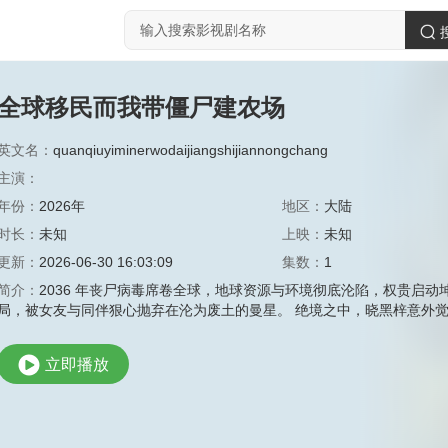
全球移民而我带僵尸建农场
英文名：
quanqiuyiminerwodaijiangshijiannongchang
主演：
年份：
2026年
地区：
大陆
时长：
未知
上映：
未知
更新：
2026-06-30 16:03:09
集数：
1
简介：
2036 年丧尸病毒席卷全球，地球资源与环境彻底沦陷，权贵启
局，被女友与同伴狠心抛弃在沦为废土的曼星。 绝境之中，晓黑梓意外
立即播放