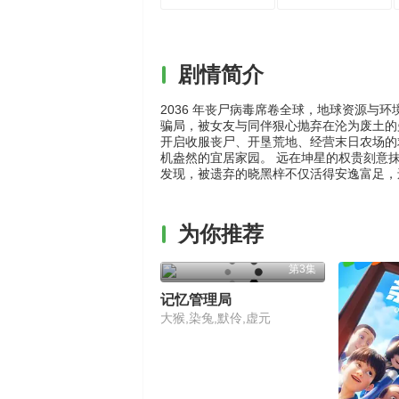
剧情简介
2036 年丧尸病毒席卷全球，地球资源
骗局，被女友与同伴狠心抛弃在沦为废土的
开启收服丧尸、开垦荒地、经营末日农场的
机盎然的宜居家园。 远在坤星的权贵刻意
发现，被遗弃的晓黑梓不仅活得安逸富足，
为你推荐
第3集
记忆管理局
大猴,染兔,默伶,虚元