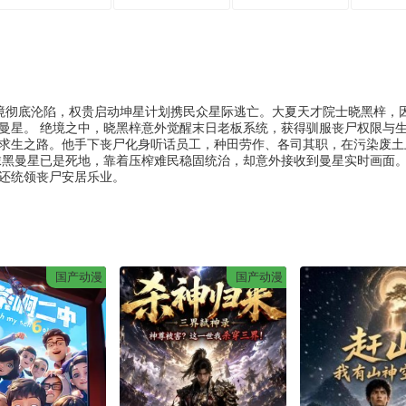
与环境彻底沦陷，权贵启动坤星计划携民众星际逃亡。大夏天才院士晓黑梓，
曼星。 绝境之中，晓黑梓意外觉醒末日老板系统，获得驯服丧尸权限与
求生之路。他手下丧尸化身听话员工，种田劳作、各司其职，在污染废土
抹黑曼星已是死地，靠着压榨难民稳固统治，却意外接收到曼星实时画面
还统领丧尸安居乐业。
国产动漫
国产动漫