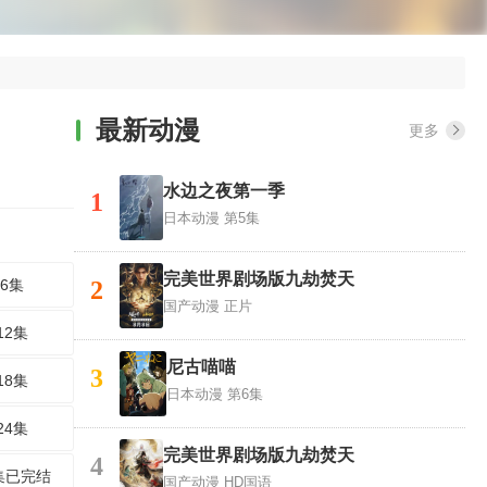
最新动漫
更多
水边之夜第一季
1
日本动漫
第5集
​完美世界剧场版九劫焚天​
6集
2
国产动漫
正片
12集
尼古喵喵
3
18集
日本动漫
第6集
24集
完美世界剧场版九劫焚天
4
集已完结
国产动漫
HD国语