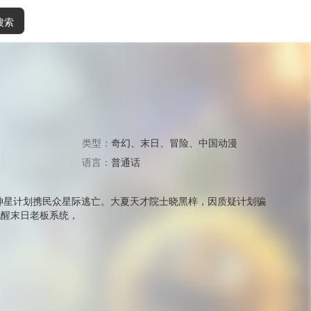
搜索
类型：
奇幻
、
末日
、
冒险
、
中国动漫
语言：
普通话
动坤星计划携民众星际逃亡。大夏天才院士晓黑梓，因质疑计划骗
觉醒末日老板系统，