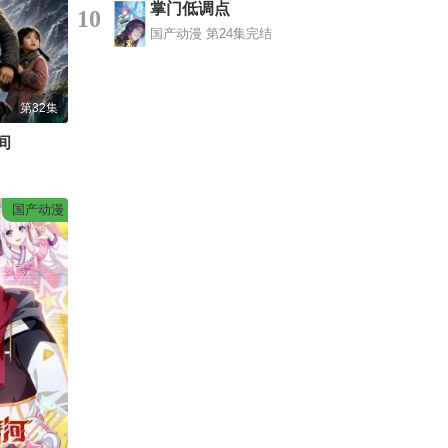
掌门低调点
10
国产动漫
第24集完结
第32集
间
国产动漫