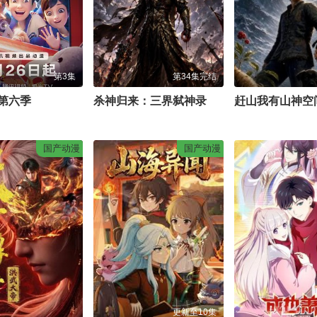
第3集
第34集完结
第六季
杀神归来：三界弑神录
赶山我有山神空
国产动漫
国产动漫
更新至10集