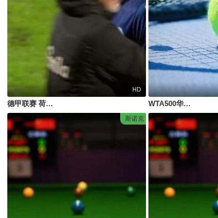
HD
德甲联赛 荷尔斯泰因VS拜仁慕尼黑 20240915
WTA500华盛顿站女单第二轮：曾丽美VS卡林斯卡娅
斯诺克