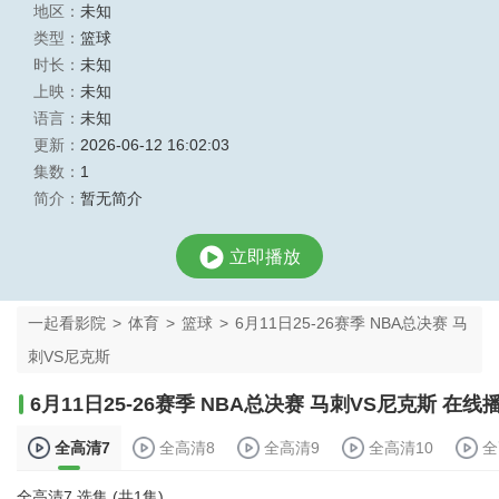
地区：
未知
类型：
篮球
时长：
未知
上映：
未知
语言：
未知
更新：
2026-06-12 16:02:03
集数：
1
简介：
暂无简介
立即播放
一起看影院
>
体育
>
篮球
>
6月11日25-26赛季 NBA总决赛 马
刺VS尼克斯
6月11日25-26赛季 NBA总决赛 马刺VS尼克斯 在线
全高清7
全高清8
全高清9
全高清10
全
全高清7 选集 (共1集)