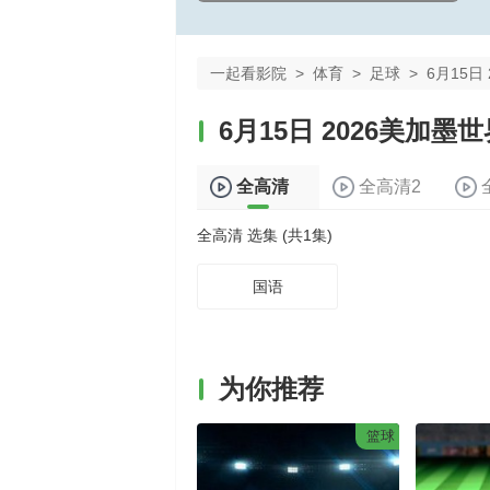
一起看影院
>
体育
>
足球
>
6月15日
6月15日 2026美加
全高清
全高清2
全高清 选集 (共1集)
国语
为你推荐
篮球