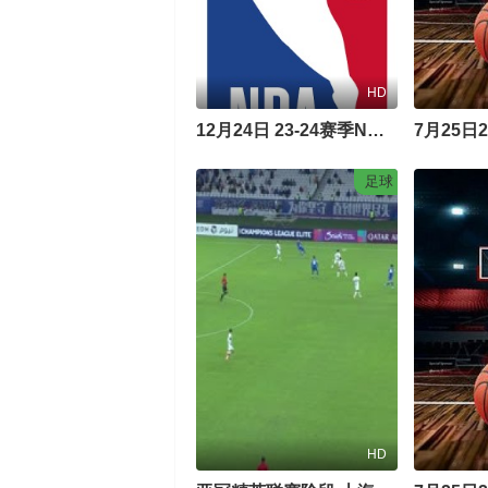
HD
12月24日 23-24赛季NBA常规赛 马刺VS独行侠
足球
HD