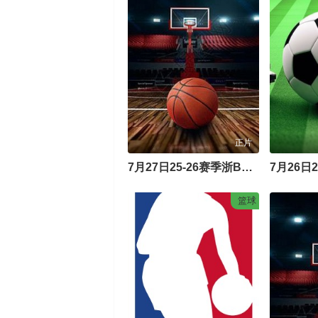
正片
7月27日25-26赛季浙BA 常山75VS82柯城
篮球