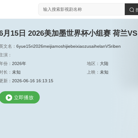
6月15日 2026美加墨世界杯小组赛 荷兰V
英文名：
6yue15ri2026meijiamoshijiebeixiaozusaihelanVSriben
主演：
年份：
2026年
地区：
大陆
时长：
未知
上映：
未知
更新：
2026-06-16 16:13:15
立即播放