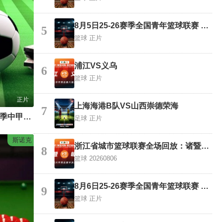
8月5日25-26赛季全国青年篮球联赛 新疆广汇60VS88上海久事
5
篮球
正片
浦江VS义乌
6
篮球
正片
正片
上海海港B队VS山西崇德荣海
7
7月26日25-26赛季中甲联赛 延边龙鼎VS梅州客家
足球
正片
斯诺克
浙江省城市篮球联赛全场回放：诸暨VS嵊州
8
篮球
20260806
8月6日25-26赛季全国青年篮球联赛 新疆广汇60VS75龙狮青年
9
篮球
正片