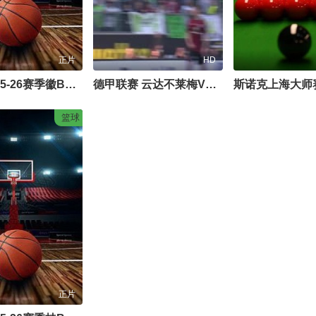
正片
HD
7月25日25-26赛季徽BA 滁州VS宿州
德甲联赛 云达不莱梅VS沃尔夫斯堡 20251108
篮球
正片