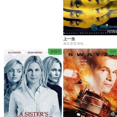
HD国
上一当
葛优,剧雪,耿歌,朱宏嘉
剧情片
动作