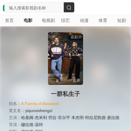
搜
首页
电影
电视剧
综艺
动漫
体育
短剧
索
喜剧片
正片
一群私生子
别名：
A.Family.of.Bastards
英文名：
yiqunsishengzi
主演：
哈基姆·杰米利 劳拉·菲尔平 本杰明·特拉尼凯德·麦拉德
导演：
穆拉德·温特