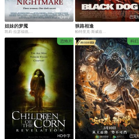
HD中字
已完
姐妹的梦魇
狭路相逢
凯莉·拉瑟福德,娜塔莎·亨斯屈奇,佩顿·李斯特,Jasmine,Sky,安德鲁·海尔,Lauren,McNamara,Kadence,Kendall,Roach
帕特里克·斯威兹,兰迪·特拉维斯,米特·洛夫
恐怖片
科幻
HD中字
已完