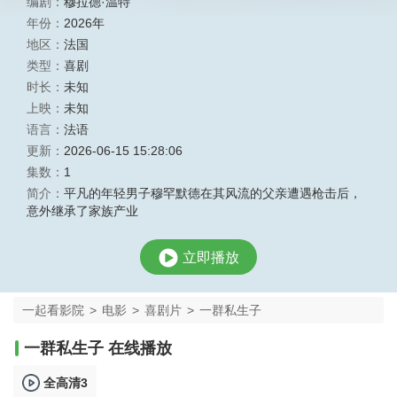
编剧：
穆拉德·温特
年份：
2026年
地区：
法国
类型：
喜剧
时长：
未知
上映：
未知
语言：
法语
更新：
2026-06-15 15:28:06
集数：
1
简介：
平凡的年轻男子穆罕默德在其风流的父亲遭遇枪击后，
意外继承了家族产业
立即播放
一起看影院
>
电影
>
喜剧片
>
一群私生子
一群私生子 在线播放
全高清3