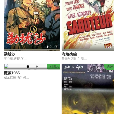
HD中字
HD中
勐垅沙
海角擒凶
王心刚,曹樱,何美萍,管一星
普瑞丝西拉·兰恩,罗伯特·卡明斯,奥托·克鲁格
剧情片
喜剧
魔茧1985
威尔福德·布利姆雷,唐·阿米契