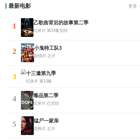
最新电影
更多
乙歌曲背后的故事第二季
1
纪录片
第24集完结
小鬼特工队3
2
剧情片
正片
十三邀第九季
3
纪录片
第13集
毒品第二季
4
纪录片
已完结
猛尸一家亲
5
恐怖片
正片