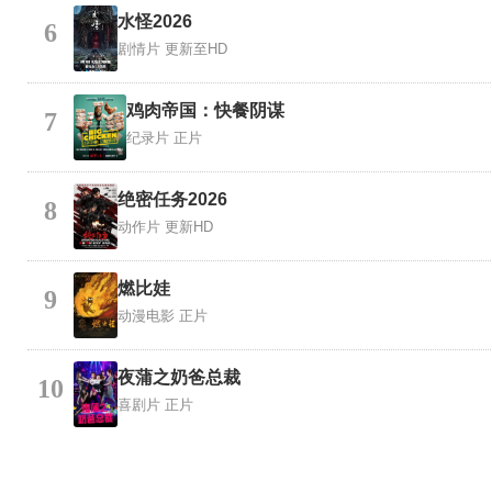
水怪2026
6
剧情片
更新至HD
鸡肉帝国：快餐阴谋
7
纪录片
正片
绝密任务2026
8
动作片
更新HD
燃比娃
9
动漫电影
正片
夜蒲之奶爸总裁
10
喜剧片
正片