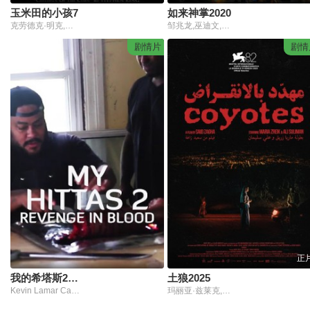
玉米田的小孩7
如来神掌2020
克劳德克·明克,迈克尔·艾恩塞德,克瑞斯塔尔·洛维
邹兆龙,巫迪文,唐菲,黄一飞
剧情片
剧情
正
我的希塔斯2：血色复仇
土狼2025
Kevin Lamar Caldwell Jr.,2 Low Esteban,Walter Christian,Maurice Farr,Jerald Andrews
玛丽亚·兹莱克,阿里·苏莱曼,尤娜·马尔万