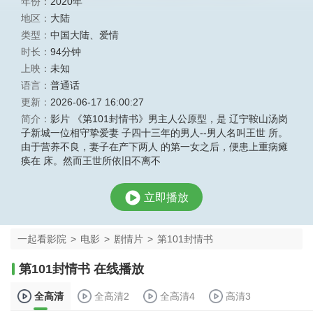
年份：
2020年
地区：
大陆
类型：
中国大陆
、
爱情
时长：
94分钟
上映：
未知
语言：
普通话
更新：
2026-06-17 16:00:27
简介：
影片 《第101封情书》男主人公原型，是 辽宁鞍山汤岗
子新城一位相守挚爱妻 子四十三年的男人--男人名叫王世 所。
由于营养不良，妻子在产下两人 的第一女之后，便患上重病瘫
痪在 床。然而王世所依旧不离不
立即播放
一起看影院
>
电影
>
剧情片
>
第101封情书
第101封情书 在线播放
全高清
全高清2
全高清4
高清3