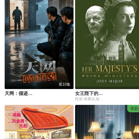
第10集
天网：循迹追凶
女王陛下的首相：约翰·梅杰
托尼·布莱尔,哈罗德·麦克米伦,理查德·戴勒基
喜剧