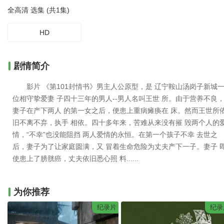
全高清 选集 (共1集)
HD
剧情简介
影片 《第101封情书》男主人公原型，是 辽宁鞍山汤岗子新城
位相守挚爱妻 子四十三年的男人--男人名叫王世 所。由于营养不良
妻子在产下两人 的第一女之后，便患上重病瘫痪在 床。然而王世所
旧不离不弃，执手 相依。四十多年来，苦难从来没有摧 毁两个人的
情，“不幸”也没能阻挡 两人爱情的永恒。在第一个孩子不幸 去世之
后，妻子为了让家庭圆满，又 冒着生命危险为丈夫产下一子。妻子 
使患上了膀胱癌，丈夫依旧悉心照 料......
为你推荐
纪录片
纪录