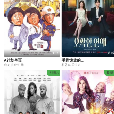
HD
第1
A计划粤语
毛骨悚然的恋爱
成龙,洪金宝,元彪,黄曼凝,狄威,太保
朴恩斌,梁世宗,邕圣祐
剧情片
剧情