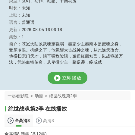
类型：
玄幻
、
动作
、
励志
、
中国动漫
时长：
未知
上映：
未知
语言：
普通话
更新：
2026-08-05 16:06:18
集数：
1
简介：
苍岚大陆以武魂定强弱，秦家少主秦南本是废魂之身，
受尽冷眼。机缘之下，他觉醒太古战神之魂，从此逆天改命。
他横扫宗门天才，踏平强敌险阻，邂逅红颜知己，以战魂破万
法，凭热血铸传奇，从卑微少主一路逆袭，终成威
立即播放
一起看影院
>
动漫
>
绝世战魂第2季
绝世战魂第2季 在线播放
全高清8
高清3
全高清8 选集 (共12集)