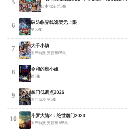
5
日本动漫
第5集
破防临界线诡契无上限
6
第50集
大千小镇
7
国产动漫
更新至05集
令和的斑小姐
8
第6集
掌门低调点2026
9
国产动漫
第5集
斗罗大陆2：绝世唐门2023
10
国产动漫
更新至165集