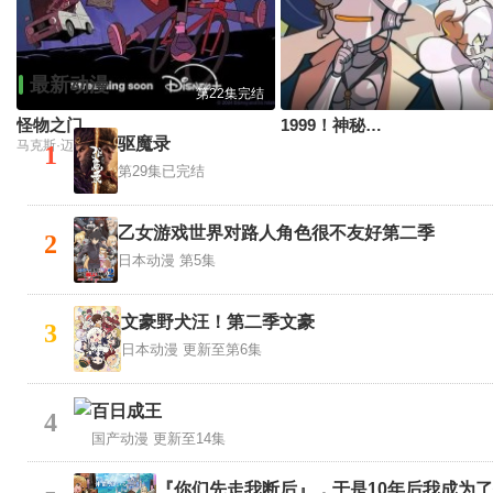
最新动漫
第22集完结
怪物之门
1999！神秘学对策部(中配版)
驱魔录
马克斯·迈特尔曼,Madison Calderon,Noel Gibson,乔恩·贝利,泽赫拉·法扎勒
1
第29集已完结
乙女游戏世界对路人角色很不友好第二季
2
日本动漫
第5集
文豪野犬汪！第二季文豪
3
日本动漫
更新至第6集
百日成王
4
国产动漫
更新至14集
『你们先走我断后』，于是10年后我成为