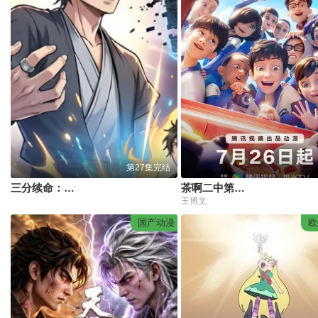
第27集完结
三分续命：怒怼系统，遇强则强
茶啊二中第六季
王博文
国产动漫
欧