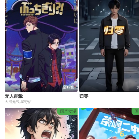
全12集
无人能敌
归零
大河元气,星野佑典,小畑正文,永濑安娜,佐佐木望,齐藤次郎,野津山幸宏,山口胜平,竹内良太,古川慎,叶山翔太,铃木千寻
国产动漫
国