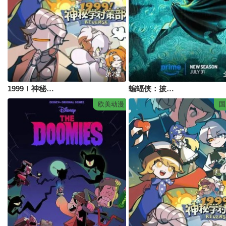
第2集
1999！神秘学对策部英配版
蝙蝠侠：披风战士第2季
欧美动漫
国