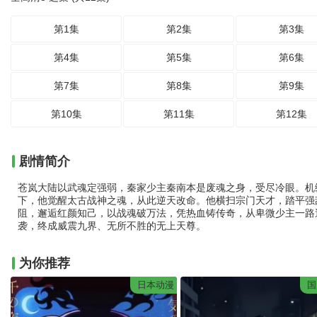
第1集
第2集
第3集
第4集
第5集
第6集
第7集
第8集
第9集
第10集
第11集
第12集
剧情简介
苍岚大陆以武魂定强弱，秦家少主秦南本是废魂之身，受尽冷眼。机
下，他觉醒太古战神之魂，从此逆天改命。他横扫宗门天才，踏平强
阻，邂逅红颜知己，以战魂破万法，凭热血铸传奇，从卑微少主一路
袭，终成威震九界、无所不胜的无上天尊。
为你推荐
日本动漫
国