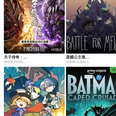
HD国语
天子传奇：姬发篇
星蝶公主第四季
崔郅昊,刘若班,王妮,张胡子,图特哈蒙,卢力峰,贺燕琳,木青禾,王雪亮,任景行,张占坤
埃斯梅·比安科,Adam,McArthur,爱登·舍尔
欧