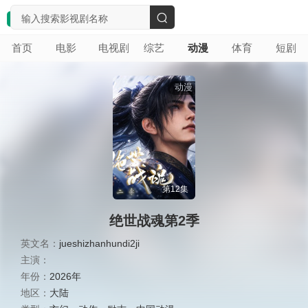
搜
首页
电影
电视剧
综艺
动漫
体育
短剧
索
动漫
第12集
绝世战魂第2季
英文名：
jueshizhanhundi2ji
主演：
年份：
2026年
地区：
大陆