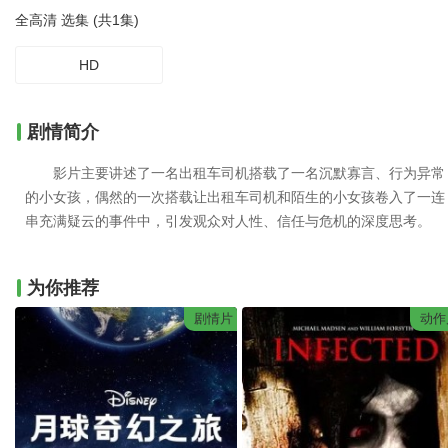
全高清 选集 (共1集)
HD
剧情简介
影片主要讲述了一名出租车司机搭载了一名沉默寡言、行为异常
的小女孩，偶然的一次搭载让出租车司机和陌生的小女孩卷入了一连
串充满疑云的事件中，引发观众对人性、信任与危机的深度思考。
为你推荐
剧情片
动作