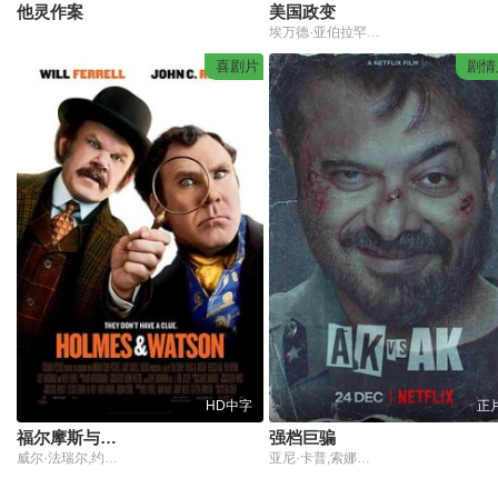
他灵作案
美国政变
埃万德·亚伯拉罕米安,埃桑·亚沙特
喜剧片
剧情
HD中字
正
福尔摩斯与华生
强档巨骗
威尔·法瑞尔,约翰·C·赖利,丽贝卡·豪尔,拉尔夫·费因斯,休·劳瑞,凯莉·麦克唐纳,劳伦·拉普库斯,贝拉·拉姆齐,帕姆·费里斯,罗伯·布莱顿,基兰·奥布莱恩,诺亚·尤佩,迈克尔·卡尔金
亚尼·卡普,索娜姆·卡普尔,阿努拉格·卡施亚普,Harshvardhan,Kapoor,Boney,Pawan,Singh