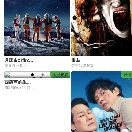
月球奇幻旅2023
毒岛
麦肯娜·格瑞丝,比利·巴瑞特,布雷迪·诺恩
迈克尔·马德森,威廉·弗西斯,乔治·J·维茨纳
动漫电影
剧情
西葫芦的生活2016
加斯帕德·施拉特,劳尔·里贝拉