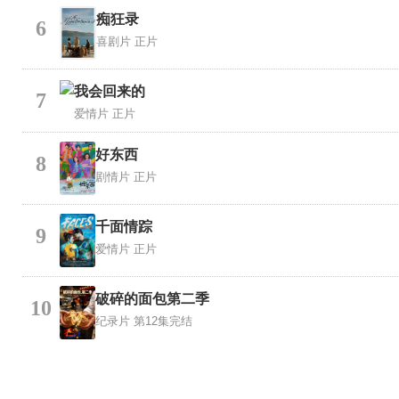
痴狂录
6
喜剧片
正片
我会回来的
7
爱情片
正片
好东西
8
剧情片
正片
千面情踪
9
爱情片
正片
破碎的面包第二季
10
纪录片
第12集完结