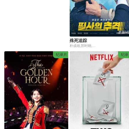
更新H
殊死追踪
朴成雄,郭时旸,尹敬浩,金光奎,郑幼贞,申承焕,朴孝朱
纪录片
纪录