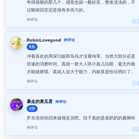
夸得很狠的那几个，感觉也就一般好笑，整体淡淡的，不
过晓靖回宫还是很有杀伤力的。
神评论
0
RobinLovegood
神评论
6分
冲着喜欢的周深闫妮和鸟鸟才没看纯享。当然大部分还是
倍速的消磨时间。真就一群大人哄小孩儿玩呗，毫无作曲
才能就硬唱。真就人设大于能力，内娱算是给玩明白了。
神评论
0
暴走的黄瓜君
神评论
2分
罗永浩你快回来做领笑员吧。段子真的是老奶奶的裹脚布
神评论
0