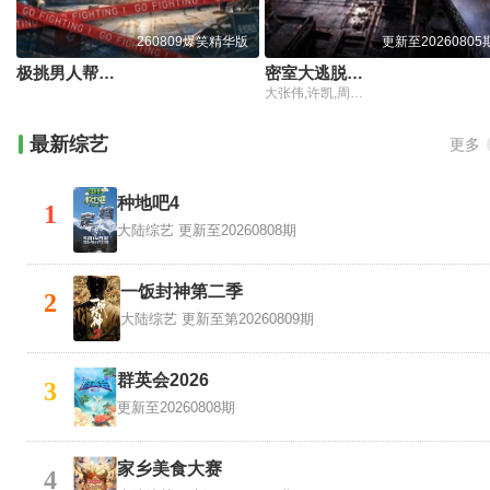
260809爆笑精华版
更新至20260805
极挑男人帮爆笑精华版
密室大逃脱第8季大神版
大张伟,许凯,周笔畅,彭昱畅,张真源,陈哲远
最新综艺
更多
种地吧4
1
大陆综艺
更新至20260808期
一饭封神第二季
2
大陆综艺
更新至第20260809期
群英会2026
3
更新至20260808期
家乡美食大赛
4