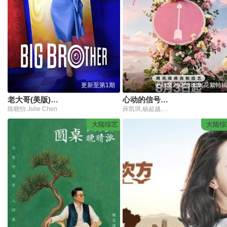
更新至第1期
更新至20260809(花絮特辑
老大哥(美版)第二十八季
心动的信号第九季
陈晓怡 Julie Chen
薛凯琪,杨超越,代旭,杜海涛,张纯烨
大陆综艺
大陆综