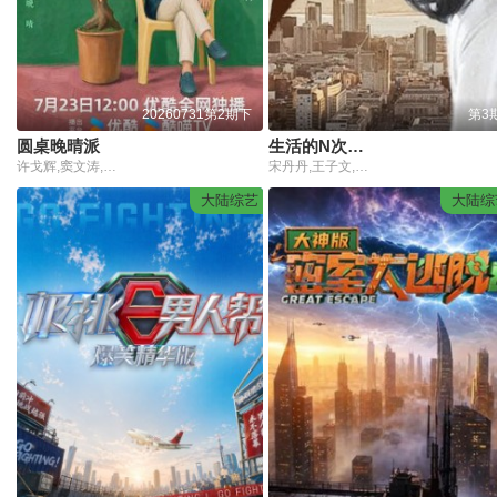
20260731第2期下
第3
圆桌晚晴派
生活的N次方 第2季
许戈辉,窦文涛,马家辉,周轶君,胡泳,景军
宋丹丹,王子文,赵宝刚,朱雨辰,高露,白百何,贺刚,任重
大陆综艺
大陆综