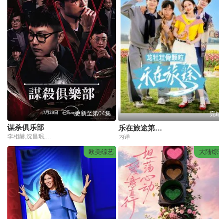
更新至第04集
完
谋杀俱乐部
乐在旅途第三季
李相赫,沈昌珉,崔杋圭
内详
欧美综艺
大陆综