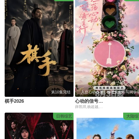
第10集完结
入住心动小屋，帅哥美女手写同学
棋手2026
心动的信号第9季
薛凯琪,杨超越,代旭,杜海涛,张纯烨
日韩综艺
大陆综