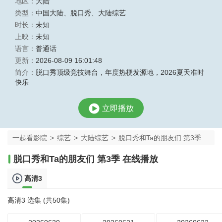
地区：
大陆
类型：
中国大陆
、
脱口秀
、
大陆综艺
时长：
未知
上映：
未知
语言：
普通话
更新：
2026-08-09 16:01:48
简介：
脱口秀顶级竞技舞台，年度热梗发源地，2026夏天准时
快乐
立即播放
一起看影院
>
综艺
>
大陆综艺
>
脱口秀和Ta的朋友们 第3季
脱口秀和Ta的朋友们 第3季 在线播放
高清3
高清3 选集 (共50集)