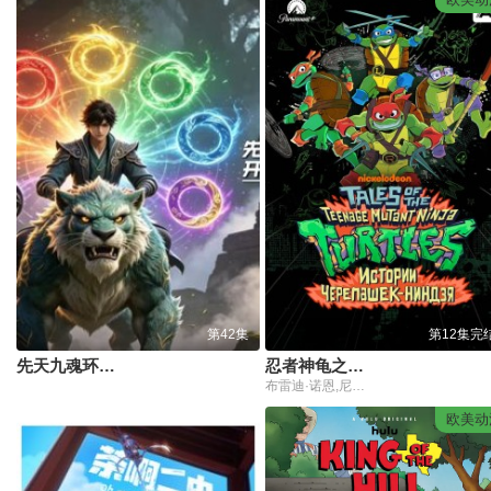
第42集
第12集完
先天九魂环：开局震慑大荒魂兽
忍者神龟之都市传奇
布雷迪·诺恩,尼古拉斯·坎图,迈克·艾贝,小肖恩·布朗,阿尤·艾德维利
欧美动