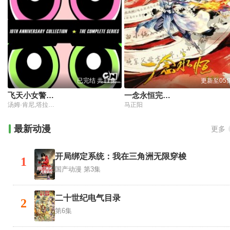
已完结 共11集
更新至05
飞天小女警第六季2004
​一念永恒完结季​
汤姆·肯尼,塔拉斯特朗,凯茜·卡瓦迪尼
马正阳
最新动漫
更多
开局绑定系统：我在三角洲无限穿梭
1
国产动漫
第3集
二十世纪电气目录
2
第6集