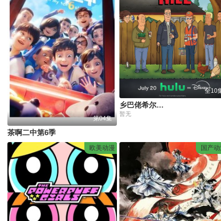
全10
乡巴佬希尔一家的幸福生活第十五季
暂无
第04集
茶啊二中第6季
欧美动漫
国产动