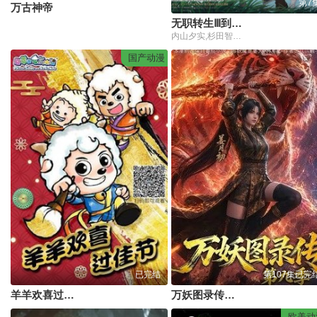
第7
万古神帝
无职转生Ⅲ到了异世界就拿出真本事無職転生Ⅲ
内山夕实,杉田智和,小原好美,茅野爱衣,金元寿子,Lynn,会泽纱弥,高田忧希,鹤冈聪,逢坂良太,田中理惠,诸星堇,上田丽奈,兴津和幸,若山诗音,小山力也
国产动漫
已完结
第107集已完
羊羊欢喜过佳节
万妖图录传第九季
欧美动