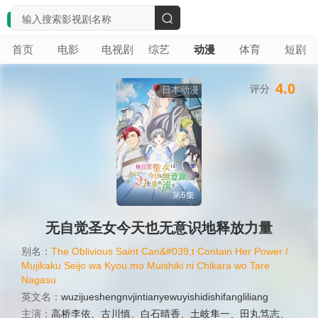
搜
首页
电影
电视剧
综艺
动漫
体育
短剧
索
4.0
评分
日本动漫
第6集
无自觉圣女今天也无意识地释放力量
别名：
The Oblivious Saint Can&#039;t Contain Her Power /
Mujikaku Seijo wa Kyou mo Muishiki ni Chikara wo Tare
Nagasu
英文名：
wuzijueshengnvjintianyewuyishidishifangliliang
主演：
高桥李依
、
古川慎
、
白石晴香
、
土岐隼一
、
田丸笃志
、