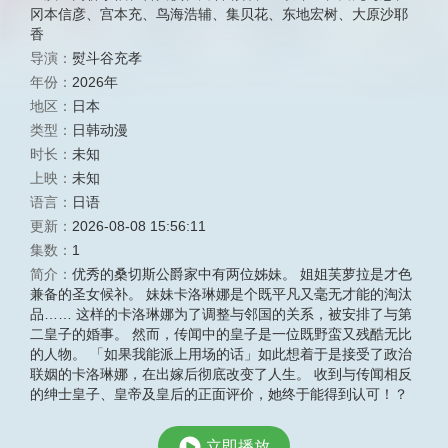
冈本信彦
、
宫本充
、
鸟海浩辅
、
集贝花
、
东地宏树
、
大原沙耶
香
导演：
熨斗谷充孝
年份：
2026年
地区：
日本
类型：
日韩动漫
时长：
未知
上映：
未知
语言：
日语
更新：
2026-08-08 15:56:11
集数：
1
简介：
优秀的桑切斯公爵家中有两位姊妹。 姐姐芙萝拉是才色
兼备的圣女候补。 妹妹卡洛琳娜是个既平凡又毫无才能的淘汰
品…… 这样的卡洛琳娜为了调整与邻国的关系，被安排了与第
二皇子的婚事。 然而，传闻中的皇子是一位既野蛮又残酷无比
的人物。 「如果我能派上用场的话」如此想着于是接受了政治
联姻的卡洛琳娜，在出嫁后彻底改变了人生。 收到与传闻相反
的绅士皇子、皇帝及皇后的正面评价，她终于能得到认可！？
立即播放