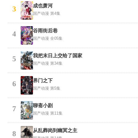
成也萧河
3
国产动漫
第4集
谷雨街后巷
4
国产动漫
全05集
我把末日上交给了国家
5
国产动漫
第34集
界门之下
6
国产动漫
第5集
聊斋小剧
7
国产动漫
第11集
从乱葬岗到幽冥之主
8