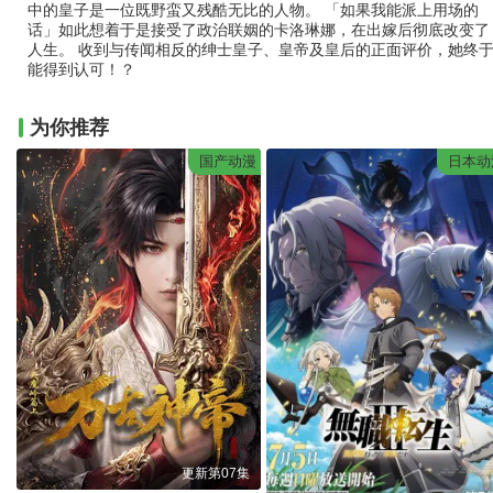
中的皇子是一位既野蛮又残酷无比的人物。 「如果我能派上用场的
话」如此想着于是接受了政治联姻的卡洛琳娜，在出嫁后彻底改变了
人生。 收到与传闻相反的绅士皇子、皇帝及皇后的正面评价，她终
能得到认可！？
为你推荐
国产动漫
日本动
更新第07集