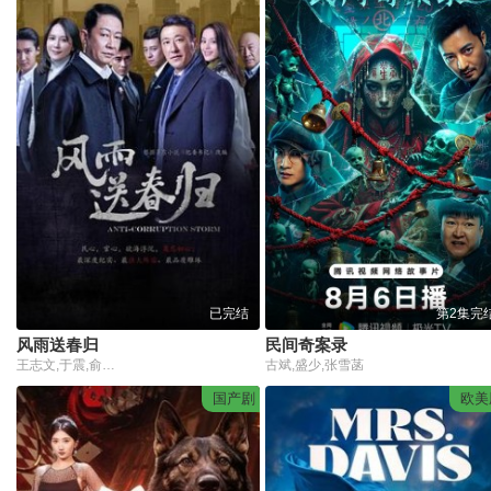
已完结
第2集完
风雨送春归
民间奇案录
王志文,于震,俞飞鸿,王力可,鲁诺,陈龙,郭冬冬,王若雪,赵樱子,何音,张秋歌,巫刚,石兆琪,冯恩鹤,马书良,张冰,鲁思远,马晓峰,维妮,沈磊,金为珩,李倩倩,刘忠虎,贺刚
古斌,盛少,张雪菡
国产剧
欧美