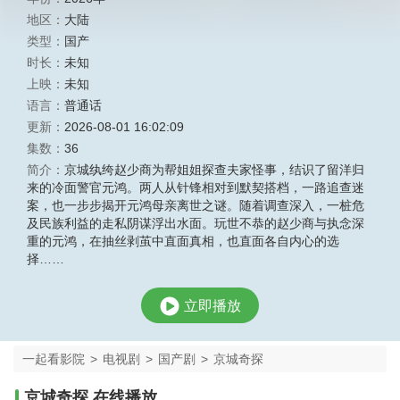
地区：
大陆
类型：
国产
时长：
未知
上映：
未知
语言：
普通话
更新：
2026-08-01 16:02:09
集数：
36
简介：
京城纨绔赵少商为帮姐姐探查夫家怪事，结识了留洋归
来的冷面警官元鸿。两人从针锋相对到默契搭档，一路追查迷
案，也一步步揭开元鸿母亲离世之谜。随着调查深入，一桩危
及民族利益的走私阴谋浮出水面。玩世不恭的赵少商与执念深
重的元鸿，在抽丝剥茧中直面真相，也直面各自内心的选
择……
立即播放
一起看影院
>
电视剧
>
国产剧
>
京城奇探
京城奇探 在线播放