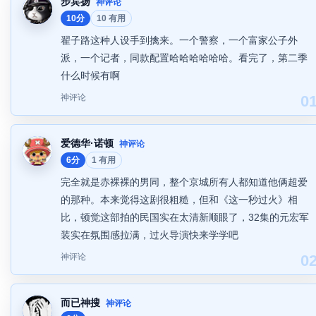
步宾扬
神评论
10分
10 有用
翟子路这种人设手到擒来。一个警察，一个富家公子外
派，一个记者，同款配置哈哈哈哈哈哈。看完了，第二季
什么时候有啊
神评论
0
爱德华·诺顿
神评论
6分
1 有用
完全就是赤裸裸的男同，整个京城所有人都知道他俩超爱
的那种。本来觉得这剧很粗糙，但和《这一秒过火》相
比，顿觉这部拍的民国实在太清新顺眼了，32集的元宏军
装实在氛围感拉满，过火导演快来学学吧
神评论
0
而已神搜
神评论