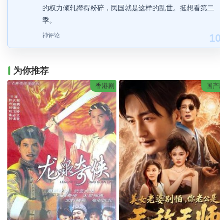
的权力倾轧撵得粉碎，民国就是这样的乱世。挺想看第二
季。
神评论
1
为你推荐
香港剧
国产