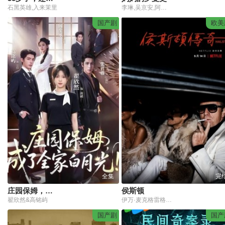
石黑英雄,入来茉里
李琳,吴京安,阿斯茹,孙大川,郭达
国产剧
欧美
全集
完
庄园保姆，成了全家白月光!
侯斯顿
翟欣然&高铭屿
伊万·麦克格雷格,罗瑞·卡尔金,丽贝卡·达扬,大卫·皮图
国产剧
国产