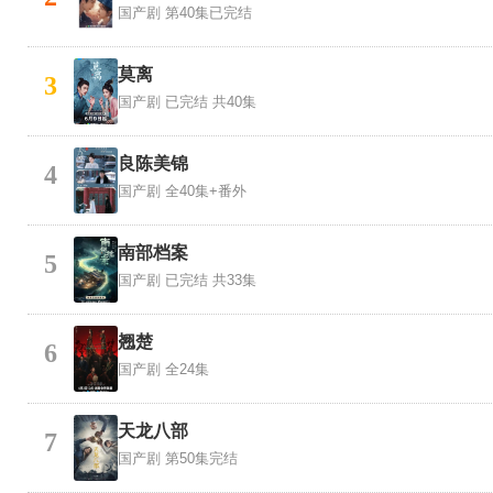
国产剧
第40集已完结
莫离
3
国产剧
已完结 共40集
良陈美锦
4
国产剧
全40集+番外
南部档案
5
国产剧
已完结 共33集
翘楚
6
国产剧
全24集
天龙八部
7
国产剧
第50集完结