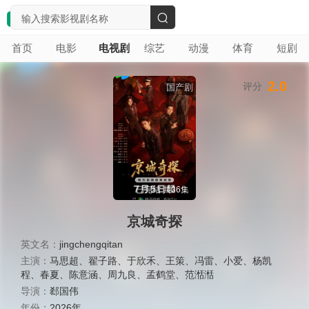
搜
首页
电影
电视剧
综艺
动漫
体育
短剧
索
2.0
评分
国产剧
已完结 共36集
京城奇探
英文名：
jingchengqitan
主演：
马思超
、
翟子路
、
于欣禾
、
王策
、
冯雷
、
小爱
、
杨凯
程
、
春夏
、
陈意涵
、
周九良
、
孟鹤堂
、
范湉湉
导演：
郄国伟
年份：
2026年