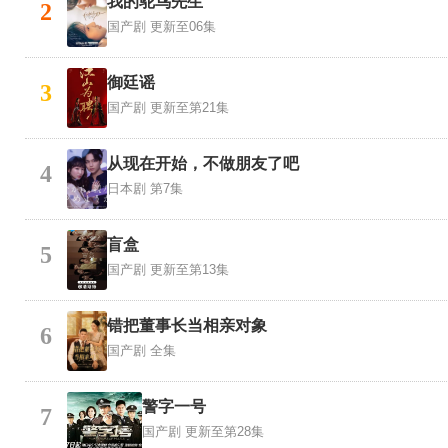
我的鸵鸟先生
2
国产剧
更新至06集
御廷谣
3
国产剧
更新至第21集
从现在开始，不做朋友了吧
4
日本剧
第7集
盲盒
5
国产剧
更新至第13集
错把董事长当相亲对象
6
国产剧
全集
警字一号
7
国产剧
更新至第28集