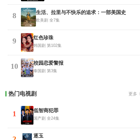
生活、拉里与不快乐的追求：一部美国史
8
欧美剧
全7集
红色珍珠
9
韩国剧
第102集
校园恋爱警报
10
泰国剧
第3集
热门电视剧
更多
低智商犯罪
1
国产剧
全24集
逐玉
2