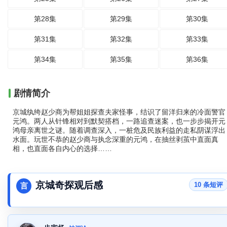
第28集
第29集
第30集
第31集
第32集
第33集
第34集
第35集
第36集
剧情简介
京城纨绔赵少商为帮姐姐探查夫家怪事，结识了留洋归来的冷面警官
元鸿。两人从针锋相对到默契搭档，一路追查迷案，也一步步揭开元
鸿母亲离世之谜。随着调查深入，一桩危及民族利益的走私阴谋浮出
水面。玩世不恭的赵少商与执念深重的元鸿，在抽丝剥茧中直面真
相，也直面各自内心的选择……
京城奇探观后感
10 条短评
言