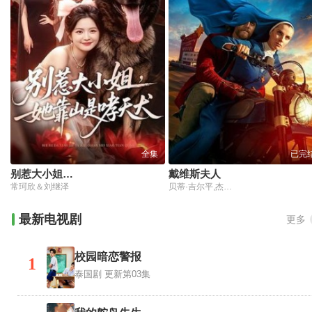
全集
已完
别惹大小姐，她靠山是哮天犬
戴维斯夫人
常珂欣＆刘继泽
贝蒂·吉尔平,杰克·麦克道曼,伊利·亨利,山姆·米德,达瑞·因戈尔夫松,桑德拉·库瑞
最新电视剧
更多
校园暗恋警报
1
泰国剧
更新第03集