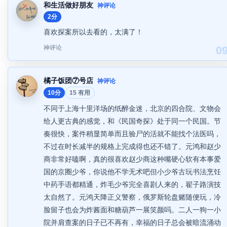
和生活做好朋友
神评论
2分
喜欢探案所以去看的，太满了！
神评论
0
橘子饭团⑦号店
神评论
10分
15 有用
不同于上海十里洋场的纸醉金迷，北京的四合院、文物会
给人更古典的感觉，和《民国奇探》处于同一个民国。节
奏很快，案件稍显简单而且验尸的活就不能找个法医吗，
不过在时长减半的规格上完成得也还不错了。元鸿和赵少
商非常好嗑啊，真的很喜欢赵少商这种嘴硬心软有本事爱
国的京圈少爷，你说他不学无术吧但小少爷古玩书法烹饪
中药手语都精通，炸毛少爷完全喜剧人来的，翟子路演技
太自然了。元鸿天降正义警察，俄罗斯轮盘赌随便玩，冷
脸留子也会为炸酱面和糖葫芦一展笑颜吗。二人一狗一小
院并肩查案的日子已不再有，幸福的日子总会被暗流涌动