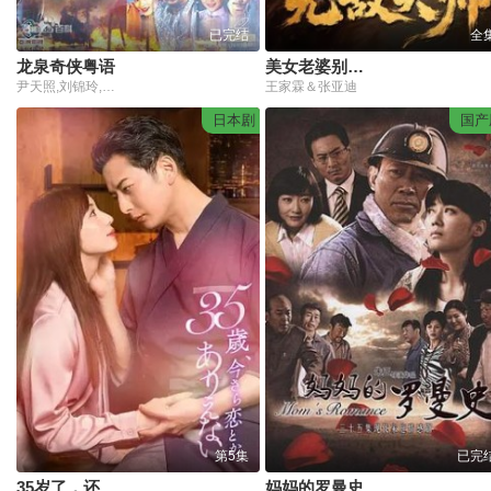
已完结
全
龙泉奇侠粤语
美女老婆别怕，你老公是无敌天师
尹天照,刘锦玲,潘志文,卢海鹏,邵传勇,刘玉婷,陈佩珊,刘锡贤
王家霖＆张亚迪
日本剧
国产
第5集
已完
35岁了，还谈什么恋爱
妈妈的罗曼史