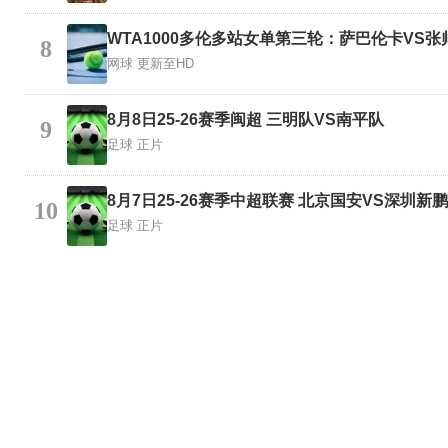
WTA1000多伦多站女单第三轮：萨巴伦卡VS张
8
网球
更新至HD
8月8日25-26赛季闽超 三明队VS南平队
9
足球
正片
8月7日25-26赛季中超联赛 北京国安VS深圳新
10
足球
正片