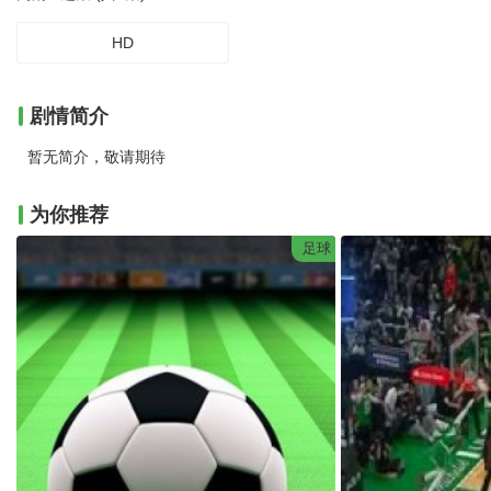
HD
剧情简介
暂无简介，敬请期待
为你推荐
足球