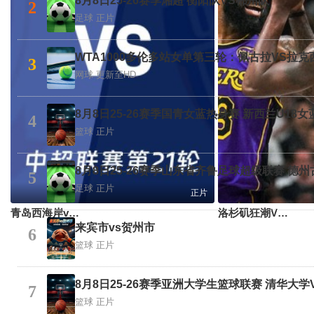
8月8日25-26赛季湘超 衡阳队VS郴州队
2
足球
正片
WTA1000多伦多站女单第三轮：佩古拉VS拉克
3
网球
更新至HD
8月8日25-26赛季国青女蓝热身赛 新西兰U18
4
篮球
正片
8月8日25-26赛季山东省齐鲁足球超级联赛 德
5
足球
正片
正片
青岛西海岸vs青岛海牛 20260802
洛杉矶狂潮VS休斯顿铁钻
来宾市vs贺州市
6
篮球
正片
8月8日25-26赛季亚洲大学生篮球联赛 清华大
7
篮球
正片