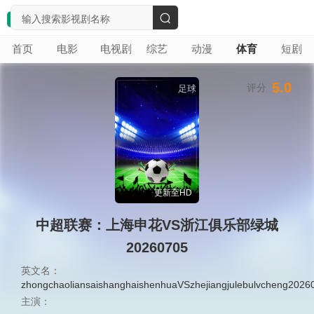
搜
首页
电影
电视剧
综艺
动漫
体育
短剧
索
5.0
评分
足球
更新至HD
中超联赛：上海申花VS浙江俱乐部绿城
20260705
英文名：
zhongchaoliansaishanghaishenhuaVSzhejiangjulebulvcheng2026
主演：