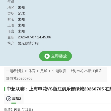
年份：
-
地区：
未知
类型：
足球
时长：
未知
上映：
未知
语言：
未知
更新：
2026-07-07 14:45:06
简介：
暂无剧情介绍
立即播放
一起看影院
>
体育
>
足球
>
中超联赛：上海申花VS浙江俱乐
部绿城20260705
中超联赛：上海申花VS浙江俱乐部绿城20260705 
高清2
高清2 选集 (共1集)