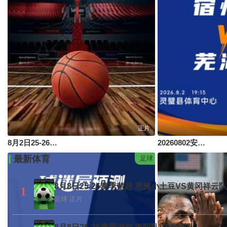
正片
8月2日25-26赛季亚洲大学生篮球联赛 高丽大学VS白鸥大学
20260802安徽省城市篮球联赛第10轮全场回放：宿州vs芜湖
最新体育
足球
8月8日25-26赛季楚超 恩施小土豆VS黄冈祥云队
1
足球
正片