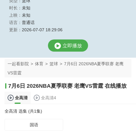
类型：
篮球
时长：
未知
上映：
未知
语言：
普通话
更新：
2026-07-07 18:29:06
立即播放
一起看影院
>
体育
>
篮球
>
7月6日 2026NBA夏季联赛 老鹰
VS雷霆
7月6日 2026NBA夏季联赛 老鹰VS雷霆 在线播放
全高清
全高清4
全高清 选集 (共1集)
国语