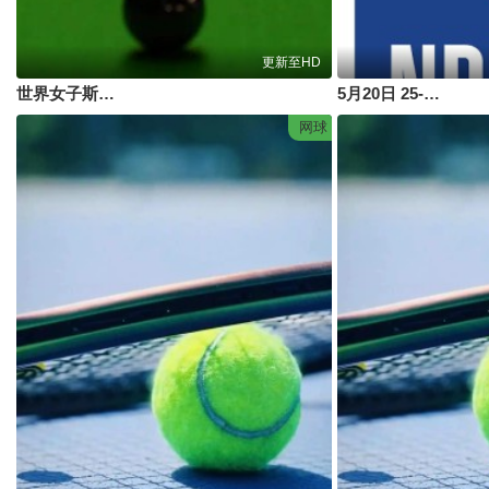
更新至HD
世界女子斯诺克锦标赛半决赛：潘查亚・查诺伊VS王若桐
5月20日 25-26赛季NBA季后赛 骑士VS尼克斯
网球