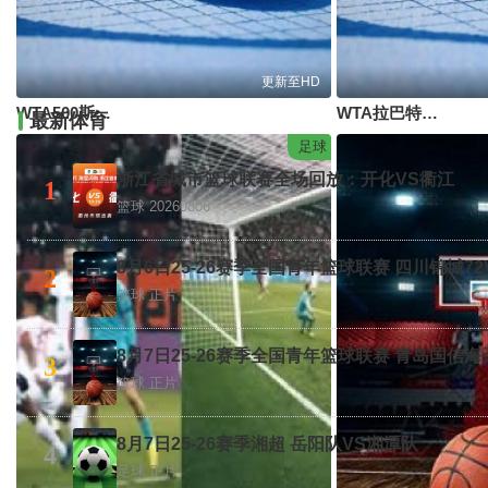
更新至HD
WTA500斯特拉斯堡站女单第二轮：陶森VS克里斯蒂安
WTA拉巴特站女单四分之一决赛：马辛科VS博萨斯·马内罗
最新体育
足球
浙江省城市篮球联赛全场回放：开化VS衢江
1
篮球
20260806
8月6日25-26赛季全国青年篮球联赛 四川锦城72
2
篮球
正片
8月7日25-26赛季全国青年篮球联赛 青岛国信海
3
篮球
正片
8月7日25-26赛季湘超 岳阳队VS湘潭队
4
足球
正片