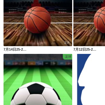
正片
7月14日25-26赛季U17女蓝世界杯小组赛 斯洛文尼亚VS哥伦比亚
7月12日25-26赛季U17女蓝世界杯小组赛 西班牙VS墨西哥
足球