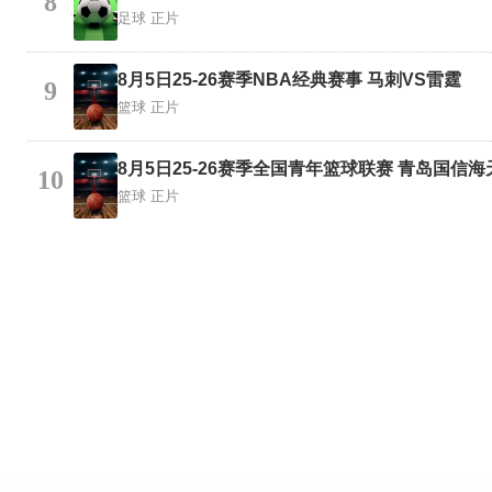
8
足球
正片
8月5日25-26赛季NBA经典赛事 马刺VS雷霆
9
篮球
正片
8月5日25-26赛季全国青年篮球联赛 青岛国信海
10
篮球
正片