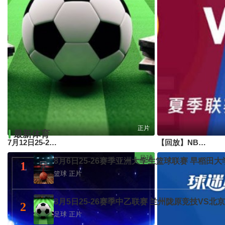
正片
最新体育
7月12日25-26赛季甘肃省足球超级联赛 嘉峪关队VS张掖队
【回放】NBA夏季联赛 骑士VS活塞
足球
8月6日25-26赛季亚洲大学生篮球联赛 早稻田
1
篮球
正片
8月5日25-26赛季中乙联赛 兰州陇原竞技VS北
2
足球
正片