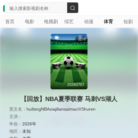
搜
首页
电影
电视剧
综艺
动漫
体育
短剧
索
足球
20260707
【回放】NBA夏季联赛 马刺VS湖人
英文名：
huifangNBAxiajiliansaimaciVShuren
主演：
年份：
2026年
地区：
未知