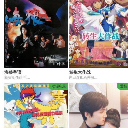
HD中字
正
海狼粤语
转生大作战
杨丽菁,任达华,周景扬,徐少强,麦伟章,龙天生
内田真礼,苍井翔太,柿原彻也,铃木达央,冈咲美保,水濑祈,松冈祯丞,早见沙织,和气杏未,子安武人,上坂堇,白井悠介,小仓唯
动漫电影
爱情