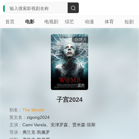
搜
首页
电影
电视剧
综艺
动漫
体育
短剧
索
惊悚片
正片
子宫2024
别名：
The Womb
英文名：
zigong2024
主演：
Cami Varela
、
安津罗森
、
贾米森·琼斯
导演：
弗兰克·凯佩罗