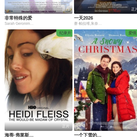
正片
正
非常特殊的爱
一天2026
Sarah Geronimo,约翰·洛伊·克鲁兹
赛·帕拉维,朱奈德·汗
纪录片
爱情
正片
海蒂·弗莱斯：未来的水晶夫人
一个下雪的圣诞节