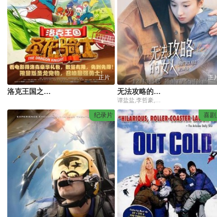
正片
正
洛克王国之圣龙骑士
无法攻略的女人(电影版)
谭盐盐,李哲豪,麦童
纪录片
喜剧