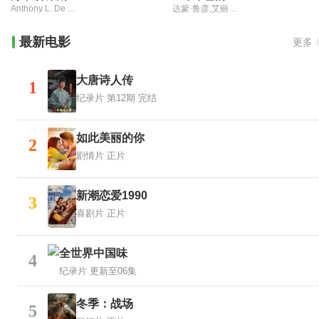
Anthony L. De Meo,Heidi Fleiss,Monique La Barr,Tom Slaughter
达蒙·鲁彦,艾丽西亚·罗塔鲁,格里·菲奥里尼
最新电影
更多
大唐诗人传
1
纪录片
第12期 完结
如此美丽的你
2
剧情片
正片
新潮恋爱1990
3
喜剧片
正片
全世界中国味
4
纪录片
更新至06集
冬季：战场
5