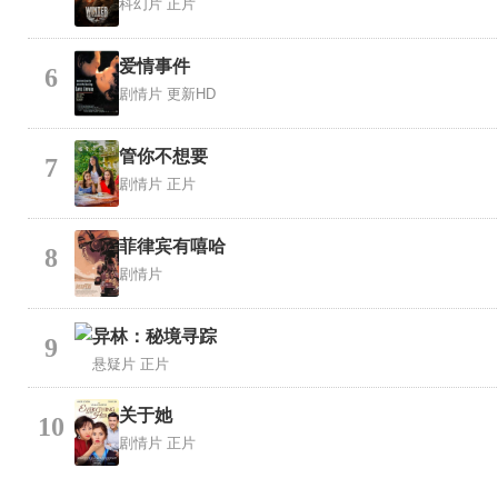
科幻片
正片
爱情事件
6
剧情片
更新HD
管你不想要
7
剧情片
正片
菲律宾有嘻哈
8
剧情片
异林：秘境寻踪
9
悬疑片
正片
关于她
10
剧情片
正片