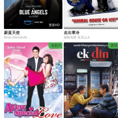
更新HD
蔚蓝天使
走出寒冷
Brian,Allendorfer,Bobby,Speed,Baldock,Bryon,Beck,Lance,Benson,Ralph,Bertelle,Laura,Bogan,Jason,Bortz,Eastside,Camera,Mike,Campbell,Capt.,Ret,Russ,Coons,Kevin,Cronin,Denny,George,Dom,Doug,Dumas,Ferguson,Donna,Fl
福勒克斯·亚历山大
喜剧片
爱情