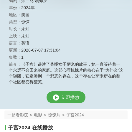
编剧：
弗兰克·凯佩罗
年份：
2024年
地区：
美国
类型：
惊悚
时长：
未知
上映：
未知
语言：
英语
更新：
2026-07-07 17:31:04
集数：
1
简介：
《子宫》讲述了聋哑女子萨米的故事，她一直等待着一
个永远不会回来的家庭。这部心理惊悚片的核心在于“为什么”这
个谜团，它牵涉到一个邪恶的存在，这个存在让萨米所在的整
个社区都变得荒芜。
立即播放
一起看影院
>
电影
>
惊悚片
>
子宫2024
子宫2024 在线播放