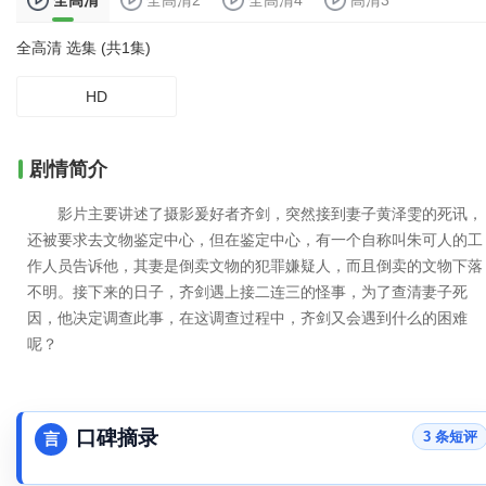
全高清
全高清2
全高清4
高清3
全高清 选集 (共1集)
HD
剧情简介
影片主要讲述了摄影爰好者齐剑，突然接到妻子黄泽雯的死讯，
还被要求去文物鉴定中心，但在鉴定中心，有一个自称叫朱可人的工
作人员告诉他，其妻是倒卖文物的犯罪嫌疑人，而且倒卖的文物下落
不明。接下来的日子，齐剑遇上接二连三的怪事，为了查清妻子死
因，他决定调查此事，在这调查过程中，齐剑又会遇到什么的困难
呢？
口碑摘录
3 条短评
言