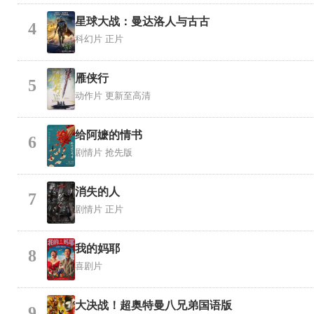
星球大战：曼达洛人与古古
4
科幻片
正片
雁侠行
5
动作片
更新至高清
给阿嬷的情书
6
剧情片
抢先版
消失的人
7
剧情片
正片
我的妈耶
8
喜剧片
大决战！超奥特曼八兄弟国语版
9