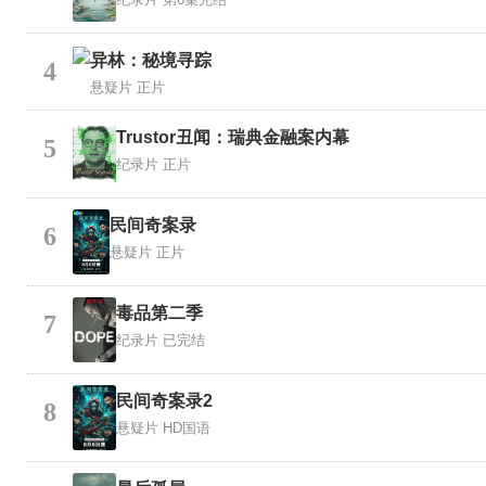
异林：秘境寻踪
4
悬疑片
正片
Trustor丑闻：瑞典金融案内幕
5
纪录片
正片
民间奇案录
6
悬疑片
正片
毒品第二季
7
纪录片
已完结
民间奇案录2
8
悬疑片
HD国语