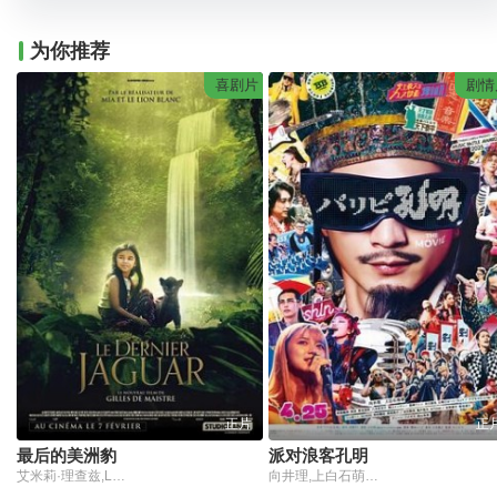
为你推荐
喜剧片
剧情
正片
正
最后的美洲豹
派对浪客孔明
艾米莉·理查兹,Lumi,Pollack,Wayne,Charles,Baker
向井理,上白石萌歌,藤冈靛,森山未来,神尾枫珠,诗羽,菅原小春,八木莉可子,宫世琉弥,森崎温,石野理子,石崎Huwie,和田理生,本间朋晃,真壁刀義,长冈亮介,蔷薇园啊呜,菊地凛子,和田聪宏