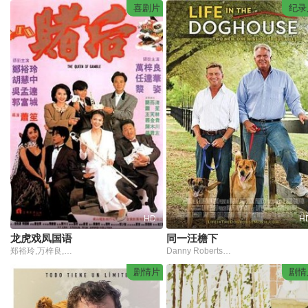
喜剧片
纪录
HD
H
龙虎戏凤国语
同一汪檐下
郑裕玲,万梓良,胡慧中,吴孟达,任达华,黎姿,郭富城,王天林,徐忠信
Danny Robertshaw,Ron Danta
剧情片
剧情