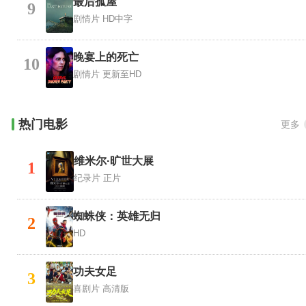
最后孤屋
9
剧情片
HD中字
晚宴上的死亡
10
剧情片
更新至HD
热门电影
更多
维米尔·旷世大展
1
纪录片
正片
蜘蛛侠：英雄无归
2
HD
功夫女足
3
喜剧片
高清版