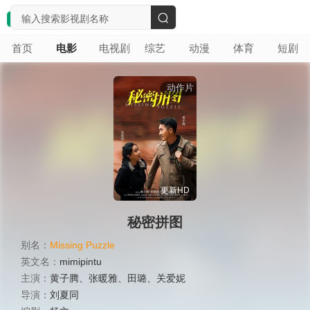
搜
首页
电影
电视剧
综艺
动漫
体育
短剧
索
动作片
更新HD
秘密拼图
别名：
Missing Puzzle
英文名：
mimipintu
主演：
黄子腾
、
张暖雅
、
田璐
、
关爱妮
导演：
刘夏同