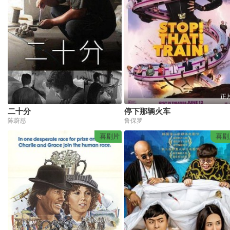
正
二十分
停下那辆火车
陈蔚慈
鲁保罗
喜剧片
喜剧