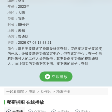
编剧：
杨文
年份：
2023年
地区：
大陆
类型：
冒险
时长：
89分钟
上映：
未知
语言：
普通话
更新：
2026-07-08 18:53:21
简介：
影片主要讲述了摄影爰好者齐剑，突然接到妻子黄泽雯
的死讯，还被要求去文物鉴定中心，但在鉴定中心，有一个自
称叫朱可人的工作人员告诉他，其妻是倒卖文物的犯罪嫌疑
人，而且倒卖的文物下落不明。接下来的日子，齐剑
立即播放
一起看影院
>
电影
>
动作片
>
秘密拼图
秘密拼图 在线播放