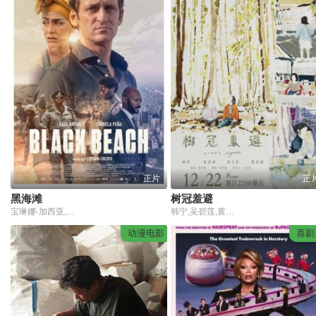
正片
正
黑海滩
树冠羞避
宝琳娜·加西亚,劳尔·阿雷瓦洛,坎德拉·佩尼亚,Claude Musungayi
韩宁,吴碧莲,黄可欣,张昌缅,叶晋章
动漫电影
喜剧