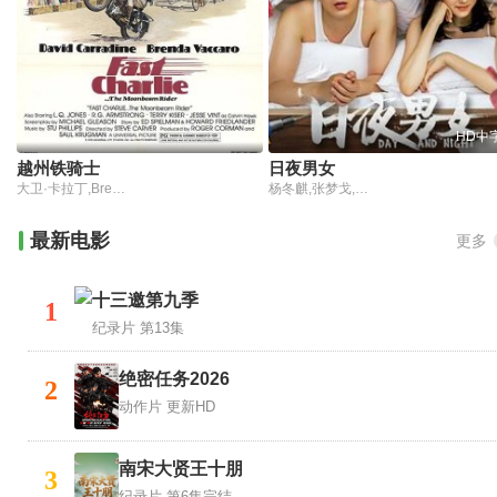
HD中
越州铁骑士
日夜男女
大卫·卡拉丁,Brenda Vaccaro,L.Q. Jones
杨冬麒,张梦戈,大兵,华运哥
最新电影
更多
十三邀第九季
1
纪录片
第13集
绝密任务2026
2
动作片
更新HD
南宋大贤王十朋
3
纪录片
第6集完结