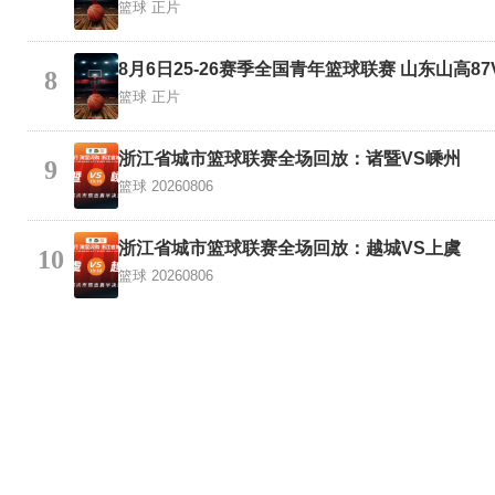
篮球
正片
8月6日25-26赛季全国青年篮球联赛 山东山高87
8
篮球
正片
浙江省城市篮球联赛全场回放：诸暨VS嵊州
9
篮球
20260806
浙江省城市篮球联赛全场回放：越城VS上虞
10
篮球
20260806