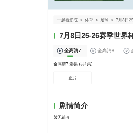
一起看影院
>
体育
>
足球
>
7月8日2
7月8日25-26赛季世界
全高清7
全高清8
全高清7 选集 (共1集)
正片
剧情简介
暂无简介