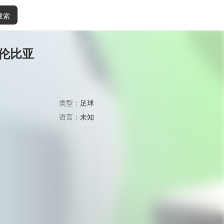
搜索
哥伦比亚
类型：
足球
语言：
未知