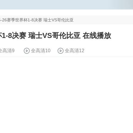
5-26赛季世界杯1-8决赛 瑞士VS哥伦比亚
杯1-8决赛 瑞士VS哥伦比亚 在线播放
全高清9
全高清10
全高清12