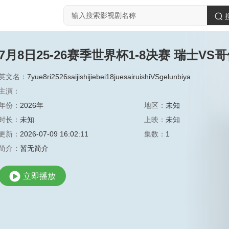
7月8日25-26赛季世界杯1-8决赛 瑞士VS
英文名：
7yue8ri2526saijishijiebei18juesairuishiVSgelunbiya
主演：
年份：
2026年
地区：
未知
时长：
未知
上映：
未知
更新：
2026-07-09 16:02:11
集数：
1
简介：
暂无简介
立即播放