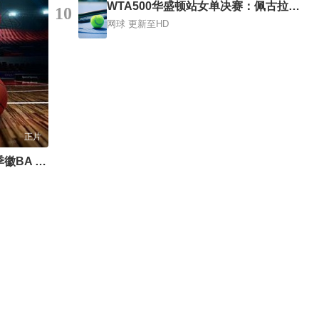
WTA500华盛顿站女单决赛：佩古拉VS伊埃拉
10
网球
更新至HD
正片
8月2日25-26赛季徽BA 淮南VS安庆