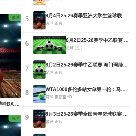
8月4日25-26赛季亚洲大学生篮球联赛 延世大学VS北京大学
5
篮球
篮球
正片
8月2日25-26赛季中乙联赛 山东泰山B队VS大连克为
6
足球
正片
8月2日25-26赛季中乙联赛 海门珂缔队VS泰安天贶
7
足球
正片
WTA1000多伦多站女单第一轮：马里诺VS森梅兹
8
正片
网球
更新至HD
8月1日25-26赛季桂BA 柳州市VS百色市
8月3日25-26赛季全国青年篮球联赛 深圳新世纪85VS63天津荣钢
9
篮球
篮球
正片