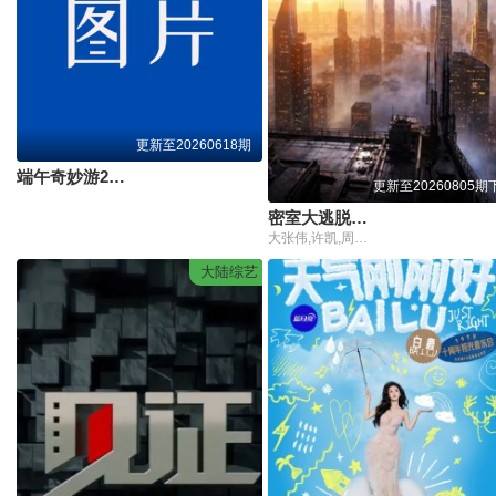
更新至20260618期
端午奇妙游2026
更新至20260805期
密室大逃脱第八季大神版
大张伟,许凯,周笔畅,彭昱畅,张真源,陈哲远
大陆综艺