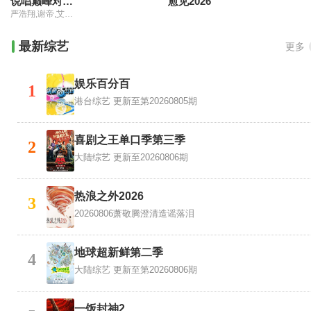
说唱巅峰对决2026
愈见2026
严浩翔,谢帝,艾热,派克特,功夫胖,盛宇,杨长青,刘嘉裕,米尔艾力,李斯丹妮,布瑞吉,翁杰,黄旭,杨博睿,吴嘉轩,白景屹,贰万,孙旸,李大奔,徐赢,郭颖
最新综艺
更多
娱乐百分百
1
港台综艺
更新至第20260805期
喜剧之王单口季第三季
2
大陆综艺
更新至20260806期
热浪之外2026
3
20260806萧敬腾澄清造谣落泪
地球超新鲜第二季
4
大陆综艺
更新至第20260806期
一饭封神2