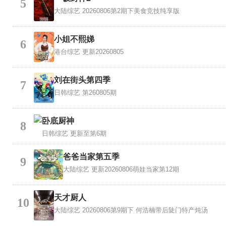
5
大陆综艺
20260806第2期下美食竞技纯享版
小姐不熙娣
6
港台综艺
更新20260805
刘在街头第四季
7
日韩综艺
第260805期
卧底厨神
8
日韩综艺
更新至第6期
爸爸当家第五季
9
大陆综艺
更新20260806萌娃当家第12期
天才厨人
10
大陆综艺
20260806第9期下 何浩楠带后陡门特产炖汤