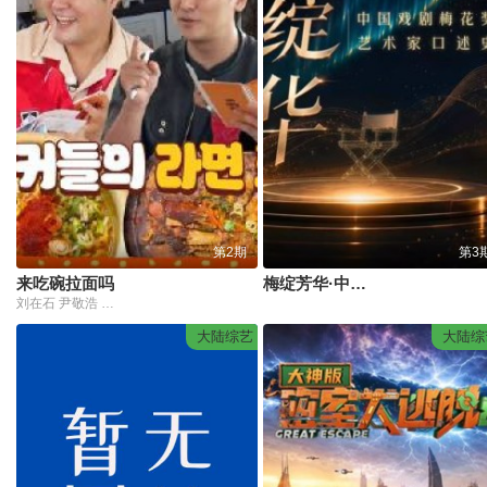
第2期
第3
来吃碗拉面吗
梅绽芳华·中国戏剧梅花奖艺术家口述史
刘在石 尹敬浩 朱智勋 金南佶
大陆综艺
大陆综