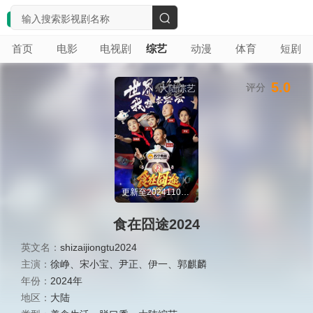
搜
首页
电影
电视剧
综艺
动漫
体育
短剧
索
5.0
评分
大陆综艺
更新至20241101期
食在囧途2024
英文名：
shizaijiongtu2024
主演：
徐峥
、
宋小宝
、
尹正
、
伊一
、
郭麒麟
年份：
2024年
地区：
大陆