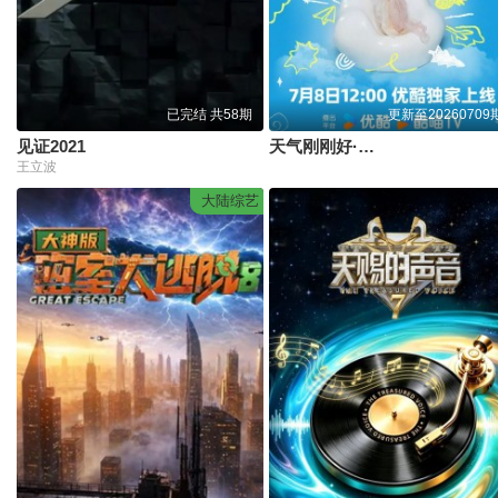
已完结 共58期
更新至20260709
见证2021
天气刚刚好·白鹿十周年拾光音乐会
王立波
大陆综艺