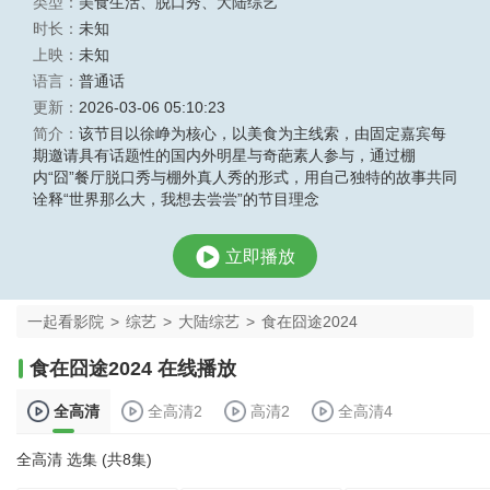
类型：
美食生活
、
脱口秀
、
大陆综艺
时长：
未知
上映：
未知
语言：
普通话
更新：
2026-03-06 05:10:23
简介：
该节目以徐峥为核心，以美食为主线索，由固定嘉宾每
期邀请具有话题性的国内外明星与奇葩素人参与，通过棚
内“囧”餐厅脱口秀与棚外真人秀的形式，用自己独特的故事共同
诠释“世界那么大，我想去尝尝”的节目理念
立即播放
一起看影院
>
综艺
>
大陆综艺
>
食在囧途2024
食在囧途2024 在线播放
全高清
全高清2
高清2
全高清4
全高清 选集 (共8集)