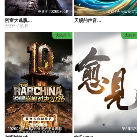
更新至20260805期
天赐7会员版黄霄
密室大逃脱第8季大神版
天赐的声音第7季
大张伟,许凯,周笔畅,彭昱畅,张真源,陈哲远
大陆综艺
大陆综
20260806一起聊 白景屹墨龙郭颖探讨舞台意义
第5集完