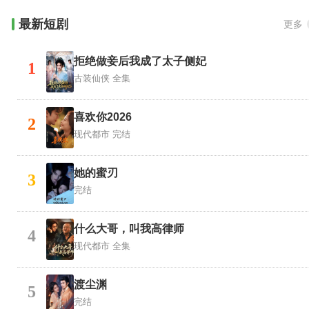
最新短剧
更多
拒绝做妾后我成了太子侧妃
1
古装仙侠
全集
喜欢你2026
2
现代都市
完结
她的蜜刃
3
完结
什么大哥，叫我高律师
4
现代都市
全集
渡尘渊
5
完结