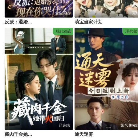
全集完结
完
反派：退婚你提的，现在你哭什么
萌宝当家计划
现代都市
现代都
已完结
第76集完
藏肉千金她带火回归
通天迷雾