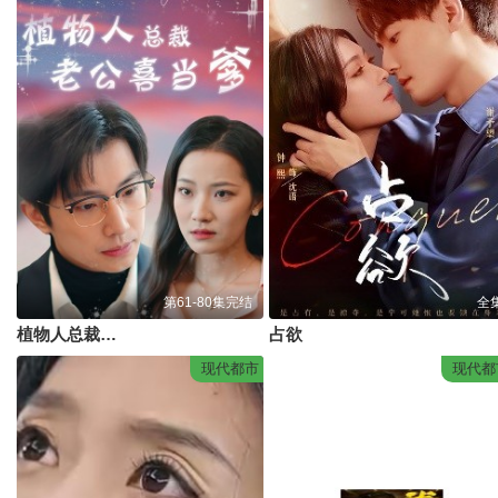
第61-80集完结
全
植物人总裁老公喜当爹(豪门替嫁：植物人老公宠上瘾)
占欲
现代都市
现代都