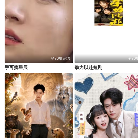
第80集完结
全80
手可摘星辰
拳力以赴短剧