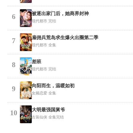
被逐出家门后，她商界封神
6
现代都市
完结
雇佣兵荒岛求生爆火出圈第二季
7
现代都市
全集
差班
8
现代都市
完结
向阳而生，温暖如初
9
女频恋爱
全集
大明最强国舅爷
10
古装仙侠
全集完结