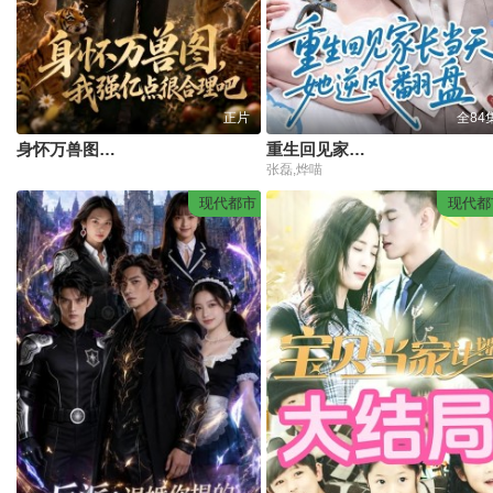
正片
全84
身怀万兽图，我强化点很合理吧
重生回见家长当天，她逆风翻盘
张磊,烨喵
现代都市
现代都