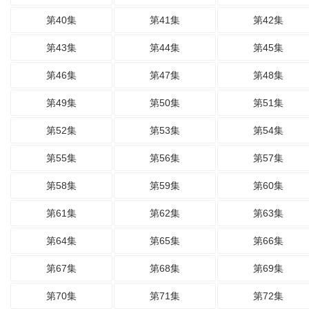
第40集
第41集
第42集
第43集
第44集
第45集
第46集
第47集
第48集
第49集
第50集
第51集
第52集
第53集
第54集
第55集
第56集
第57集
第58集
第59集
第60集
第61集
第62集
第63集
第64集
第65集
第66集
第67集
第68集
第69集
第70集
第71集
第72集