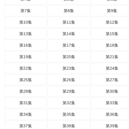
第7集
第8集
第9集
第10集
第11集
第12集
第13集
第14集
第15集
第16集
第17集
第18集
第19集
第20集
第21集
第22集
第23集
第24集
第25集
第26集
第27集
第28集
第29集
第30集
第31集
第32集
第33集
第34集
第35集
第36集
第37集
第38集
第39集