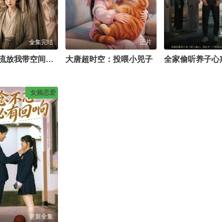
全集完结
正片
忠良残被流放我带空间来救场第一季
大唐超时空：投喂小兕子
女频恋爱
更新全集