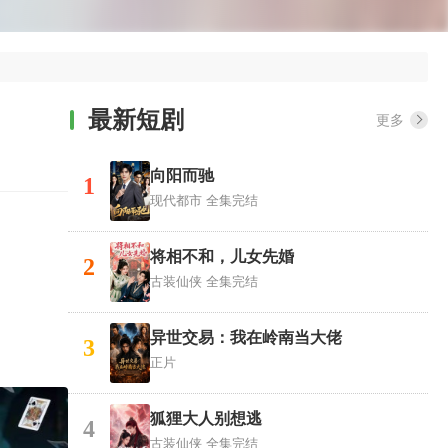
最新短剧
更多
向阳而驰
1
现代都市
全集完结
将相不和，儿女先婚
2
古装仙侠
全集完结
异世交易：我在岭南当大佬
3
正片
狐狸大人别想逃
4
古装仙侠
全集完结