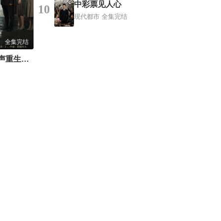
中彩票见人心
10
现代都市
全集完结
全集完结
全家偷听养子心声重生后我笑了