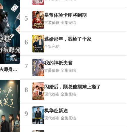
皇帝体验卡即将到期
5
古装仙侠
全集完结
逃婚那年，我捡了个家
6
全集完结
完结
我的神祇夫君
7
魔术大赛，我魔法师身份被曝光
古装仙侠
全集完结
闪婚后，顾总他摆摊上瘾了
8
现代都市
全集完结
枫华赴新途
9
现代都市
全集完结