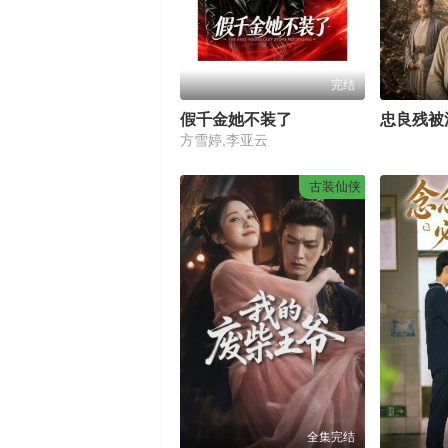
完结
假千金她不装了
方雪婷,李亚云
古装仙侠
全集完结