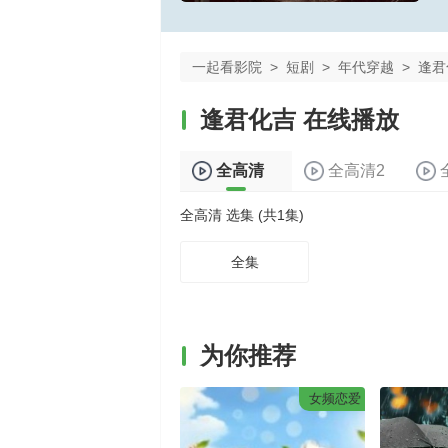
一起看影院
>
短剧
>
年代穿越
>
逢君
逢君化吉 在线播放
全高清
全高清2
全高清 选集 (共1集)
全集
为你推荐
女频恋爱