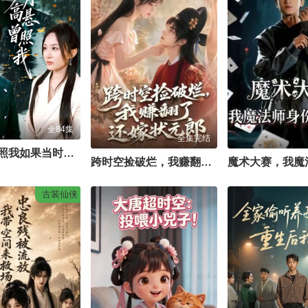
全84集
全集完结
月高悬曾照我如果当时我说了爱
跨时空捡破烂，我赚翻了还嫁状元郎
古装仙侠