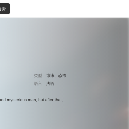
搜索
类型：
惊悚
、
恐怖
语言：
法语
and mysterious man, but after that,