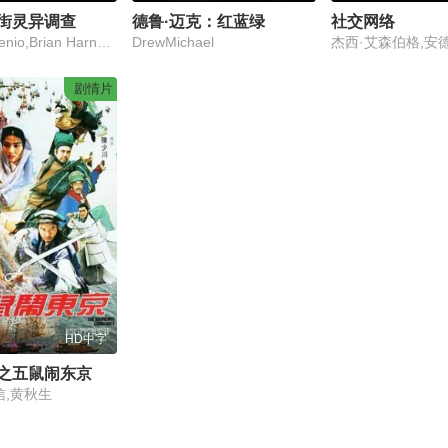
街灵异调查
德鲁·迈克：红蓝绿
社交网络
Adam Eugenio,Brian Harnois,Tim Rooney
DrewMichael
剧情片
HD中字
之五鼠闹东京
信,黄秋生