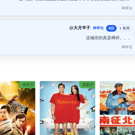
神评论
@大月半子
神评论
4分
1 有用
这编排的真是稀碎。。。
神评论
动作片
喜剧片