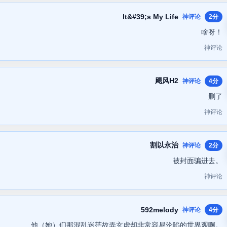
lt&#39;s My Life
神评论
2分
啥呀！
神评论
飓风H2
神评论
4分
删了
神评论
割以永治
神评论
2分
被封面骗进去。
神评论
592melody
神评论
4分
他（她）们那混乱迷茫故弄玄虚却非常容易沦陷的世界观啊。