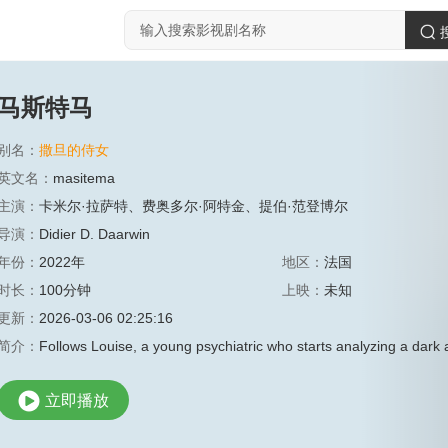
马斯特马
别名：
撒旦的侍女
英文名：
masitema
主演：
卡米尔·拉萨特
、
费奥多尔·阿特金
、
提伯·范登博尔
导演：
Didier D. Daarwin
年份：
2022年
地区：
法国
时长：
100分钟
上映：
未知
更新：
2026-03-06 02:25:16
简介：
Follows Louise, a young psychiatric who starts analyzing a dark 
立即播放