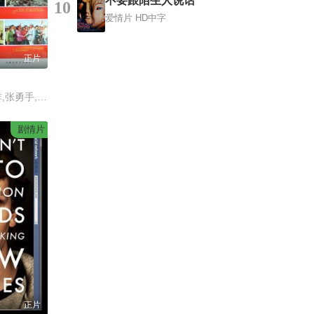
不要跟陌生人说话
10
爱情片
HD中字
正片
王尚信,张连伏,鲁非,张勇手,田宝富,白志迪,侯冠群,徐建福,冯恩鹤,刘乃鹏,胡鹏,俞平,曹翠芬,王培,葛存壮,邵华
剧情片
正片