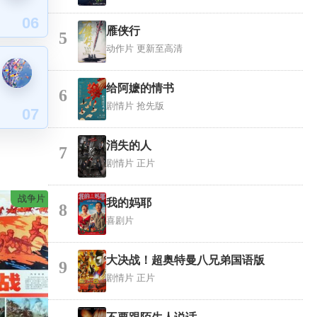
06
雁侠行
5
动作片
更新至高清
给阿嬷的情书
6
剧情片
抢先版
07
消失的人
7
剧情片
正片
战争片
我的妈耶
8
喜剧片
大决战！超奥特曼八兄弟国语版
9
剧情片
正片