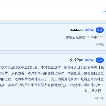
Solitude
神评论
6分
德版蓝光原盘 R3中字 111
神评论
失控的AI
神评论
6分
弄技巧以至喧宾夺主的问题。本片就是这样一部由令人迷乱的叙事诡计包
恐怖片。从表面看，本片和所有的驱魔恐怖片一样都把重心放在超自然恶
除的过程。然而本片的诡计正在于，真正的魔鬼化身并不是看起来凶神恶
角落，实则暗中利用催眠术摧毁所有接近她的人们的精神以至肉体的女主
角。反转视...
神评论