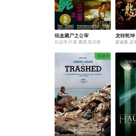
HD
纸盒藏尸之公审
龙转乾坤
任达华,叶童,董骠,陈启泰
廖威廉,孟
纪录片