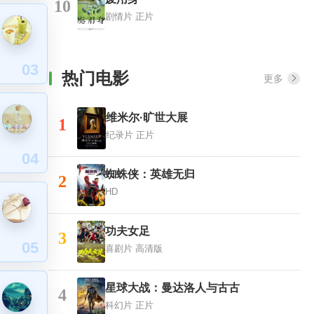
10
剧情片
正片
03
热门电影
更多
维米尔·旷世大展
1
纪录片
正片
04
蜘蛛侠：英雄无归
2
HD
功夫女足
3
05
喜剧片
高清版
星球大战：曼达洛人与古古
4
科幻片
正片