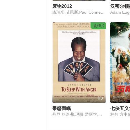
废物2012
汉密尔顿
杰瑞米·艾恩斯,Paul Connett,Evangelos Kalafatis,Charles Moore
剧情片
HD
带怒而眠
七侠五义
丹尼·格洛弗,玛丽·爱丽丝,卡尔·卢波利,沃内塔·麦吉,理查德·布鲁克斯,雪莉·李·拉尔夫
林炜,方中