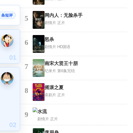
网内人：无脸杀手
7 条短评
5
剧情片
正片
怒杀
6
剧情片
HD国语
01
南宋大贤王十朋
7
纪录片
第6集完结
摇滚之夏
8
喜剧片
正片
水流
9
剧情片
正片
02
废用身