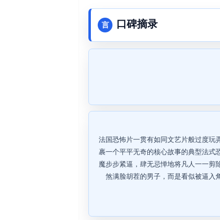
口碑摘录
言
法国恐怖片一贯有如同文艺片般过度玩
裹一个平平无奇的核心故事的典型法式
魔步步紧逼，肆无忌惮地将凡人一一剪
煞满脸胡茬的男子，而是看似被逼入