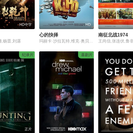
HD中字
HD
心的抉择
南征北战1974
璐,杨晋,刘潺
玛丽卡·沙拉瓦特,维克·奥贝欧,阿舒托史.拉纳,内哈·迪胡皮阿,Anshuman Jha,Vishwanath Chatterjee,Ashutosh Kaushik,Naveen Kaushik
纪录片
喜剧片
正片