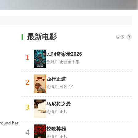
最新电影
更多
民间奇案录2026
1
悬疑片
更新至下集
西行正道
2
剧情片
HD中字
马尼拉之最
3
剧情片
正片
around her
校歌英雄
4
剧情片
正片