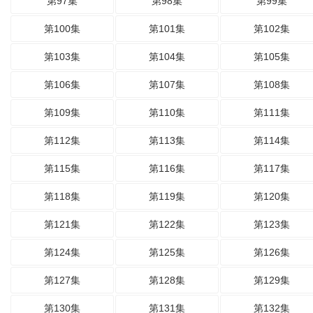
第97集
第98集
第99集
第100集
第101集
第102集
第103集
第104集
第105集
第106集
第107集
第108集
第109集
第110集
第111集
第112集
第113集
第114集
第115集
第116集
第117集
第118集
第119集
第120集
第121集
第122集
第123集
第124集
第125集
第126集
第127集
第128集
第129集
第130集
第131集
第132集