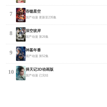
吞噬星空
7
国产动漫
更新至235集
深空彼岸
8
国产动漫
第26集
神墓年番
9
国产动漫
第52集
择天记3D动画版
10
国产动漫
已完结