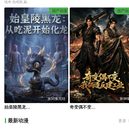
瑞奇·热维斯,戴安·摩根,汤姆·巴斯登,大卫·厄尔,乔·哈特利,安德鲁·布鲁克
国产动漫
国产动
第50集完结
第38
始皇陵黑龙：从吃泥开始化龙
奇变偶不变，我俩造反建工业
最新动漫
更多