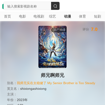
搜
首页
电影
电视剧
综艺
动漫
体育
短剧
索
7.0
评分
国产动漫
更新至153集
师兄啊师兄
别名：
我师兄实在太稳健了 My Senior Brother is Too Steady
英文名：
shixiongashixiong
主演：
年份：
2023年