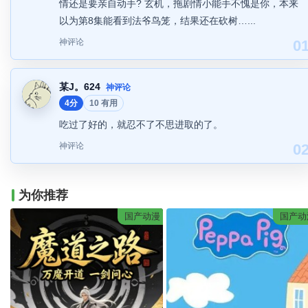
情还是要亲自动手? 玄机，拖剧情小能手不愧是你，本来
以为第8集能看到法爷鸟笼，结果还在砍树…...
神评论
0
某J。624
神评论
4分
10 有用
吃过了好的，就忍不了不思进取的了。
神评论
0
为你推荐
国产动漫
国产动