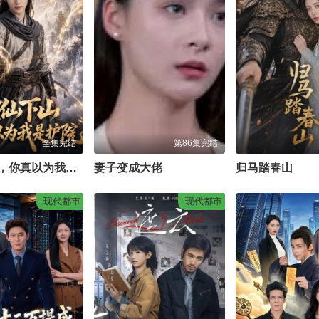
全集完结
第86集完结
金仙下山，你真以为我是护院
妻子变成大佬
归马踏春山
现代都市
现代都市