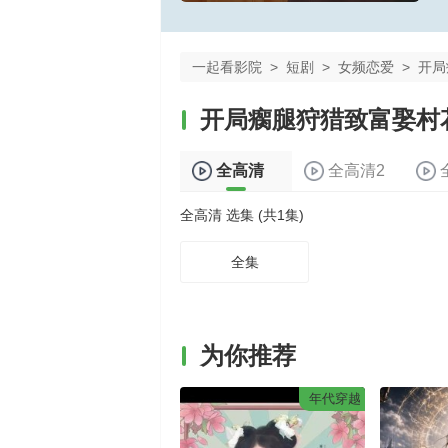
一起看影院
>
短剧
>
女频恋爱
>
开局
开局瘸腿狩猎致富娶村
全高清
全高清2
全高清 选集 (共1集)
全集
为你推荐
年代穿越