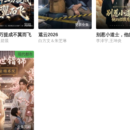
完结
更新全集
万提成不翼而飞
遮云2026
王碧晨
白方文＆朱芝琳
李泽宇,王坤炎
现代都市
全集完结