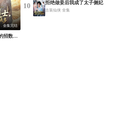
拒绝做妾后我成了太子侧妃
10
古装仙侠
全集
全集完结
别惹小道士，他的招数有点多