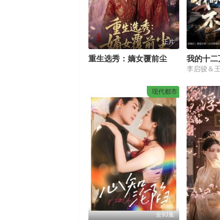
正片
重生选秀：嫡女覆前尘
我的十二
李启骏＆
现代都市
全93集