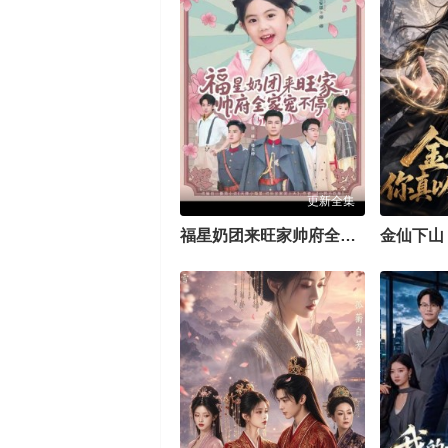
更新全集
福星奶团来旺家帅府全家宠不停