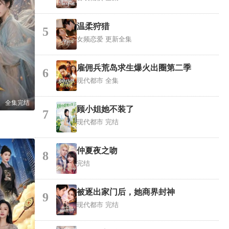
温柔狩猎
5
女频恋爱
更新全集
雇佣兵荒岛求生爆火出圈第二季
6
现代都市
全集
全集完结
顾小姐她不装了
7
现代都市
完结
仲夏夜之吻
8
完结
被逐出家门后，她商界封神
9
现代都市
完结