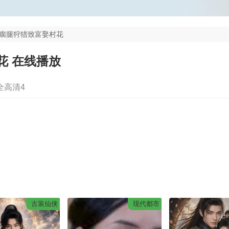
瘸腿狩猎致富娶村花
花 在线播放
全高清4
古装仙侠
现代都市