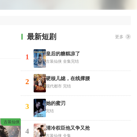
最新短剧
更多
皇后的糖糕凉了
1
古装仙侠
全集完结
硬核儿媳，在线撑腰
2
现代都市
完结
她的蜜刃
3
完结
古装仙侠
清冷权臣他又争又抢
4
古装仙侠
全集