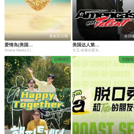
更新至32期
全26
爱情岛(美国版)第8季
美国达人第四季
Ariana·Madix,Ciara·Miller,Tefi·Pessoa
大卫·哈塞尔霍夫,珊农·奥斯博内,皮尔斯·摩根
日韩综艺
大陆综