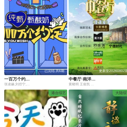
已完结 共6期
更新至20260802
一百万个约定之宁安如梦
中餐厅·南洋拾光季独家直拍
张凌赫,刘些宁,白鹿,王星越
黄晓明 王俊凯 昆凌 姜妍 靳梦佳 张雅琪 林述巍
港台综艺
大陆综