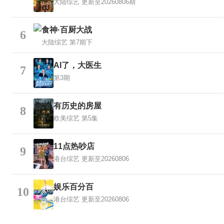
大陆综艺
更新至20260806期
食神·百厨大战
6
大陆综艺
第7期下
AI了，大医生
7
第3期
有历史的房屋
8
欧美综艺
第5集
11点热吵店
9
港台综艺
更新至20260806
娱乐百分百
10
港台综艺
更新至20260806