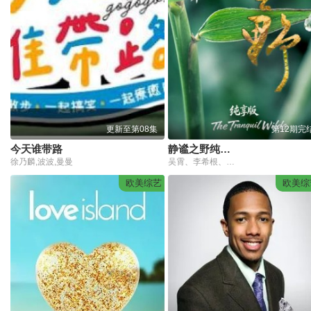
更新至第08集
第12期完
今天谁带路
静谧之野纯享版
徐乃麟,波波,曼曼
吴霄、李希根、许红军
欧美综艺
欧美综