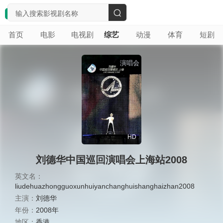
搜
首页
电影
电视剧
综艺
动漫
体育
短剧
索
演唱会
HD
刘德华中国巡回演唱会上海站2008
英文名：
liudehuazhongguoxunhuiyanchanghuishanghaizhan2008
主演：
刘德华
年份：
2008年
地区：
香港