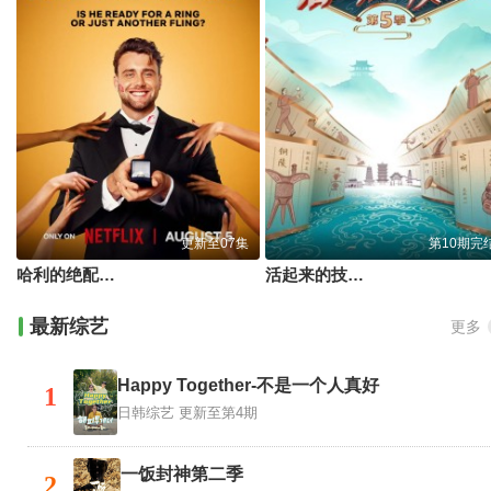
更新至07集
第10期完
哈利的绝配情人
活起来的技艺第5季
最新综艺
更多
Happy Together-不是一个人真好
1
日韩综艺
更新至第4期
一饭封神第二季
2