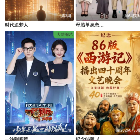
第3期
第6期完
时代追梦人
母胎单身恋爱大作战2节目售后
大陆综艺
更新至20260807第1期
第20260730
一站到底第二季
纪念86版《西游记》播出四十周年文艺晚会