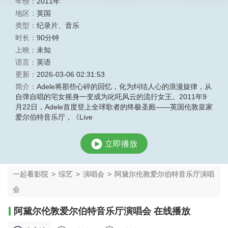
年份：
2011年
地区：
英国
类型：
纪录片
、
音乐
时长：
90分钟
上映：
未知
语言：
英语
更新：
2026-03-06 02:31:53
简介：
Adele将那些心碎的回忆，化为纠结人心的浪漫旋律，从
自弹自唱的宅女摇身一变成为叱吒风云的流行女王。2011年9
月22日，Adele首度登上全球歌者的终极圣殿——英国伦敦皇家
爱尔伯特音乐厅，《Live
立即播放
一起看影院
>
综艺
>
演唱会
>
阿黛尔伦敦爱尔伯特音乐厅演唱
会
阿黛尔伦敦爱尔伯特音乐厅演唱会 在线播放