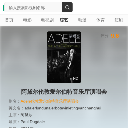
搜
首页
电影
电视剧
综艺
动漫
体育
短剧
索
9.6
评分
演唱会
HD
阿黛尔伦敦爱尔伯特音乐厅演唱会
别名：
Adele伦敦爱尔伯特音乐厅演唱会
英文名：
adaierlundunaierboteyinletingyanchanghui
主演：
阿黛尔
导演：
Paul Dugdale