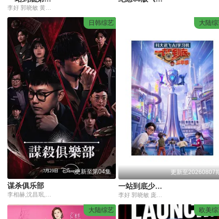
李好 郭晓敏 黄圣依 张泉灵
日韩综艺
大陆综
更新至第04集
更新至20260807
谋杀俱乐部
一站到底少年季第2季
李相赫,沈昌珉,崔杋圭
李好 郭晓敏 庞博 黄圣依 张雨绮 伊能静 李雪琴 陈铭 王昱珩
大陆综艺
欧美综