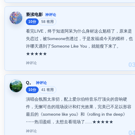
亵渎电影
神评论
10分
58 有用
看完LIVE，终于知道阿呆为什么身材这么魁梧了，原来是
失恋过，被Someone伤透过，于是发福成今天的模样，也
许哪天遇到了Someone Like You，就能瘦下来了。
★★★★★
神评论
0
Q。
神评论
10分
41 有用
演唱会氛围太亲切，配上爱尔伯特音乐厅顶尖的音响硬
件，无懈可击的现场设计和灯光效果，完美已不足以形容
最后的《someone like you》和《rolling in the deep》
⋯⋯热泪盈眶，太想去看现场了......★★★★★
神评论
0