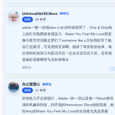
UrthónaD&#39;Mors
神评论
10分
39 有用
adele一颦一笑唱take it all 的时候我哭了，One & Only场
上的灯光氛围很有感染力。Make You Feel My Love那首
像与星空对话般太梦幻了someone like u又给我听哭了她
自己也落泪，可见用情至深啊。她讲了每首歌的由来，每
次讲的时候加几句脏话并且一定会在说完后大笑，还有就
是她好居家啊带马克杯来喝水
神评论
0
办公室甜心
神评论
10分
33 有用
所有歌几乎还原唱片，Adele一眸一笑以及每一句fuck都充
满的风趣和韵味，到开场的Hometown Glory艳惊四座，献
给Amy的Make You Feel My Love的全场星光真是美极