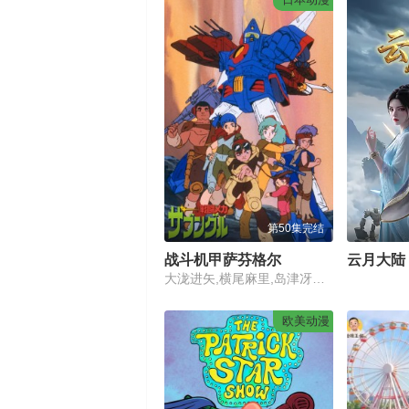
第50集完结
战斗机甲萨芬格尔
云月大陆
大泷进矢,横尾麻里,岛津冴子,古川登志夫,山下启介,鳕子,二又一成,银河万丈,盐泽兼人,广森信吾,森功至
欧美动漫