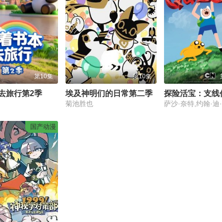
第10集
第10集
去旅行第2季
埃及神明们的日常第二季
探险活宝：支线
菊池胜也
国产动漫