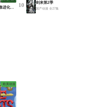
剑来第2季
10
刀盾废宠，开局靠进化无敌
国产动漫
全27集
欧美动漫