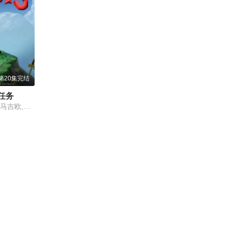
第20集完结
任务
萨沙·奈特,约翰·迪·马吉欧,汤姆·肯尼,海登·瓦尔希,奥利维亚·奥尔森,杨泫贞