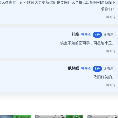
那么多库存，还不继续大力更新你们是要闹什么？快点出新啊别逼我跪下
求你们！
神评论
纤维
神评论
4分
6 有用
笑点不如前面两季，两星给小玉。
神评论
飘林眠
神评论
8分
2 有用
依旧好笑的。
神评论
第5集
连载中 
国产动漫
国产动漫