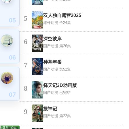
双人独自露营2025
5
05
海外动漫
全24集
深空彼岸
6
国产动漫
第26集
06
神墓年番
7
国产动漫
第52集
择天记3D动画版
8
国产动漫
已完结
07
搜神记
9
国产动漫
第22集
连载到10集
国产动漫