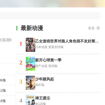
最新动漫
更多
全高清8
乙女游戏世界对路人角色很不友好第二季
1
日本动漫
更新至05集
新开心球第一季
2
国产动漫
第20集
少年踏风起
06集
3
第47集
12集
禅王渡尘
4
18集
第120集