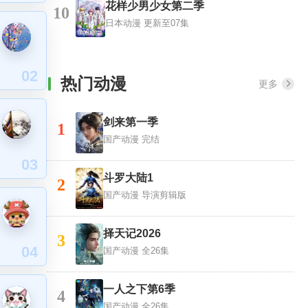
花样少男少女第二季
10
日本动漫
更新至07集
02
热门动漫
更多
剑来第一季
1
国产动漫
完结
03
斗罗大陆1
2
国产动漫
导演剪辑版
择天记2026
3
04
国产动漫
全26集
一人之下第6季
4
国产动漫
全26集