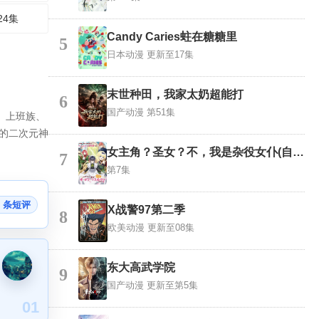
24集
Candy Caries蛀在糖糖里
5
日本动漫
更新至17集
末世种田，我家太奶超能打
6
国产动漫
第51集
、上班族、
的二次元神
女主角？圣女？不，我是杂役女仆(自豪)
7
第7集
7 条短评
X战警97第二季
8
欧美动漫
更新至08集
东大高武学院
9
国产动漫
更新至第5集
01