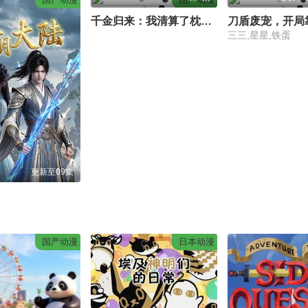
千金归来：我清算了枕边人
三三,星星,铁蛋
更新至09集
国产动漫
日本动漫