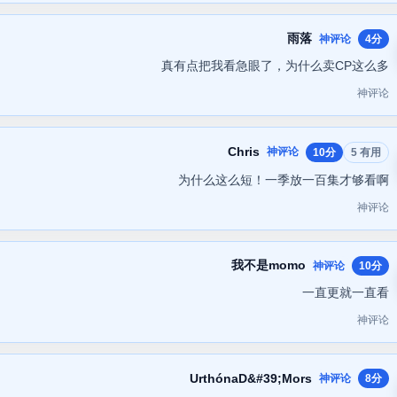
雨落
神评论
4分
真有点把我看急眼了，为什么卖CP这么多
神评论
Chris
神评论
10分
5 有用
为什么这么短！一季放一百集才够看啊
神评论
我不是momo
神评论
10分
一直更就一直看
神评论
UrthónaD&#39;Mors
神评论
8分