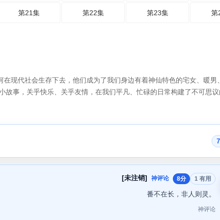
第21集
第22集
第23集
第
如何在现代社会生存下去，他们成为了我们身边有着神仙特色的宅女、暖男
小故事，关乎快乐、关乎友情，在我们平凡、忙碌的日常构建了不可思议
[未注销]
神评论
8分
1 有用
番不在长，非人则灵。
神评论