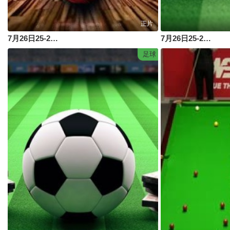
正片
7月26日25-26赛季全国女子篮球锦标赛 新疆天山66VS68赣州章贡赣星
7月26日25-26赛季江西省城市足球联赛 新余队VS抚州队
足球