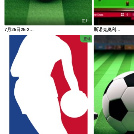
正片
7月25日25-26赛季江西省城市足球联赛 萍乡队VS九江队
斯诺克奥利弗·莱恩斯6-4卢卡斯·克莱克斯20230923
篮球