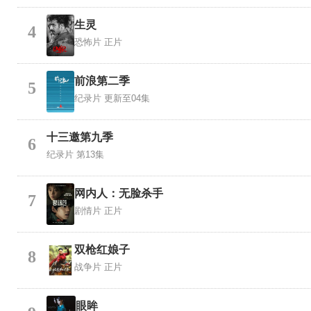
生灵
4
恐怖片
正片
前浪第二季
5
纪录片
更新至04集
十三邀第九季
6
纪录片
第13集
网内人：无脸杀手
7
剧情片
正片
双枪红娘子
8
战争片
正片
眼眸