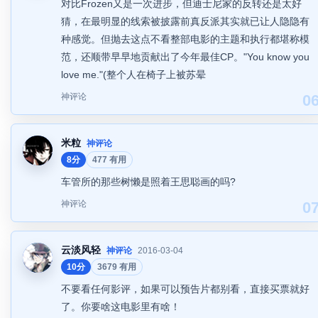
对比Frozen又是一次进步，但迪士尼家的反转还是太好
猜，在最明显的线索被披露前真反派其实就已让人隐隐有
种感觉。但抛去这点不看整部电影的主题和执行都堪称模
范，还顺带早早地贡献出了今年最佳CP。"You know you
love me."(整个人在椅子上被苏晕
神评论
0
米粒
神评论
8分
477 有用
车管所的那些树懒是照着王思聪画的吗?
神评论
0
云淡风轻
神评论
2016-03-04
10分
3679 有用
不要看任何影评，如果可以预告片都别看，直接买票就好
了。你要啥这电影里有啥！