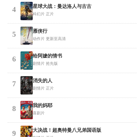
星球大战：曼达洛人与古古
4
科幻片
正片
雁侠行
5
动作片
更新至高清
给阿嬷的情书
6
剧情片
抢先版
消失的人
7
剧情片
正片
我的妈耶
8
喜剧片
大决战！超奥特曼八兄弟国语版
9