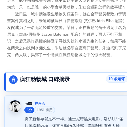
进入了疯狂动物城警察局，殊不知这里是大型肉食类动物的领地，作
为第一只，也是唯一的小型食草类动物，朱迪会遇到怎样的故事呢？
近日里，城中接连发生动物失踪案件，就在全部警员都致力于调
查案件真相之时，朱迪却被局长（伊德瑞斯·艾尔巴 Idris Elba 配音）
发配成为了一名无足轻重的交警。某日，正在执勤的兔子遇见了名为
尼克（杰森·贝特曼 Jason Bateman 配音）的狐狸，两人不打不相
识，之后又误打误撞的接受了寻找失踪的水獭先生的任务，如果不能
在两天之内找到水獭先生，朱迪就必须自愿离开警局。朱迪找到了尼
克，两人联手揭露了一个隐藏在疯狂动物城之中的惊天秘密。
疯狂动物城 口碑摘录
10 条短评
言
m89
神评论
8分
1951 有用
换了新领导就是不一样。迪士尼暗黑大电影，洛杉矶罪案
片风格和内核。还真是动物乌托邦，美国针对有色人种，