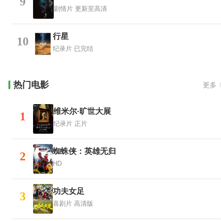
9
剧情片
更新至高清
行星
10
纪录片
已完结
热门电影
更多
维米尔·旷世大展
1
纪录片
正片
蜘蛛侠：英雄无归
2
HD
功夫女足
3
喜剧片
高清版