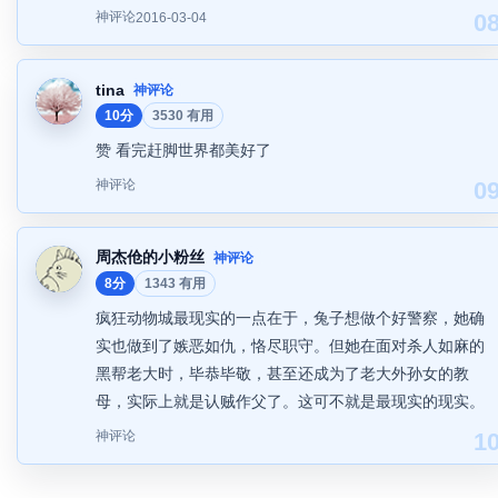
神评论
0
2016-03-04
tina
神评论
10分
3530 有用
赞 看完赶脚世界都美好了
神评论
0
周杰伧的小粉丝
神评论
8分
1343 有用
疯狂动物城最现实的一点在于，兔子想做个好警察，她确
实也做到了嫉恶如仇，恪尽职守。但她在面对杀人如麻的
黑帮老大时，毕恭毕敬，甚至还成为了老大外孙女的教
母，实际上就是认贼作父了。这可不就是最现实的现实。
神评论
1