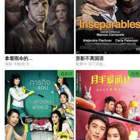
H
拿着雨伞的男人
形影不离国语
瑞秋·卡帕尼,卡特·罗伊,阿比·科布,Rich Williams,Kevin Crowley
奥斯卡·马丁内兹,罗德里戈·德拉·塞尔纳,亚历杭德拉·弗莱克纳,Franco Masini
喜剧片
纪录