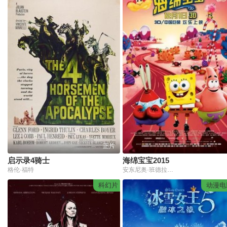
正片
启示录4骑士
海绵宝宝2015
格伦·福特
安东尼奥·班德拉斯,艾瑞克·鲍扎,蒂姆·康威,埃迪·狄森
科幻片
动漫电