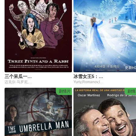
更新H
三个呆瓜一具尸
冰雪女王5：融冰之战
迈克尔·马罗尼,阿曼达·阿宾顿,Jordan Stephens,Hannaj Bang Bendz
Yuriy,Romanov,Irina,Chumantyeva,Svetlana,Kuznetsova,Konstantin,Panchenko,Maksim,Sergeev,Courtney,Shaw,Mariya,Shustrova,Andrey,Tenetko,Aleksandr,Vasilyev,Polina,Voichenko
剧情片
剧情