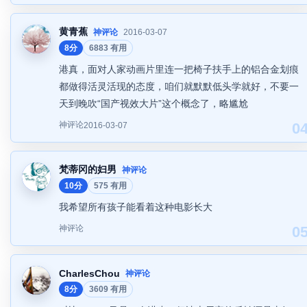
黄青蕉
神评论
2016-03-07
8分
6883 有用
港真，面对人家动画片里连一把椅子扶手上的铝合金划痕
都做得活灵活现的态度，咱们就默默低头学就好，不要一
天到晚吹“国产视效大片”这个概念了，略尴尬
神评论
0
2016-03-07
梵蒂冈的妇男
神评论
10分
575 有用
我希望所有孩子能看着这种电影长大
神评论
0
CharlesChou
神评论
8分
3609 有用