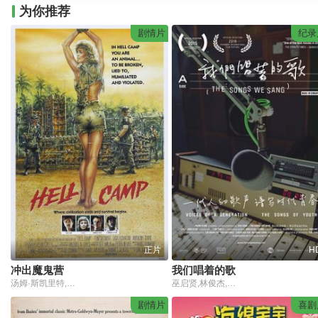
为你推荐
剧情片
纪录
正片
H
冲出魔鬼营
我们唱着的歌
汤姆·斯凯里特,理查德·朗德特里,丽莎·艾科恩,安东尼·泽比
巫启贤,林俊杰,孙燕姿
剧情片
喜剧