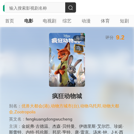
搜
首页
电影
电视剧
综艺
动漫
体育
短剧
索
9.2
评分
电影
4K
疯狂动物城
别名：
优兽大都会(港),动物方城市(台),动物乌托邦,动物大都
会,Zootropolis
英文名：
fengkuangdongwucheng
主演：
金妮弗·古德温
、
杰森·贝特曼
、
伊德里斯·艾尔巴
、
珍妮·
斯蕾特
、
内特·托伦斯
、
邦尼·亨特
、
唐·雷克
、
汤米·钟
、
J·K·西