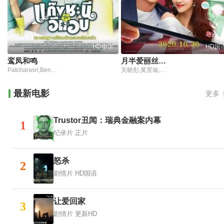
HD中字
HD国
鸾凤和鸣
月半爱丽丝独家纪录片
Patcharasri,Benjamas,Meesuk,Jaengmeesuk,Pimolwan,Suphayang,Kulnadda,Pachimsawat,Orpreeya,Hunsat
关晓彤,黄景瑜,官鸿,卢杉,潘一飞,昌隆,杨冬麒,范明,赵英俊,罗家英,嘉泽
最新电影
更多
Trustor丑闻：瑞典金融案内幕
1
纪录片
正片
怒杀
2
剧情片
HD国语
让爱回家
3
剧情片
更新HD