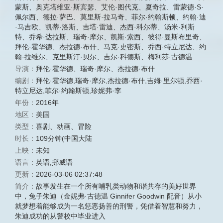
蒙斯
、
奥克塔维亚·斯宾瑟
、
艾伦·图代克
、
夏奇拉
、
雷蒙德·S·
佩尔西
、
德拉·萨巴
、
莫里斯·拉马奇
、
菲尔·约翰斯顿
、
约翰·迪
·马吉欧
、
凯蒂·洛斯
、
吉塔·雷迪
、
杰西·科尔蒂
、
汤米·利斯
特
、
乔希·达拉斯
、
瑞奇·摩尔
、
凯斯·索西
、
彼得·曼斯布里奇
、
拜伦·霍华德
、
杰拉德·布什
、
马克·史密斯
、
乔西·特立尼达
、
约
翰·拉维尔
、
克里斯汀·贝尔
、
吉尔·科德斯
、
梅利莎·古德温
导演：
拜伦·霍华德
、
瑞奇·摩尔
、
杰拉德·布什
编剧：
拜伦·霍华德,瑞奇·摩尔,杰拉德·布什,吉姆·里尔顿,乔西·
特立尼达,菲尔·约翰斯顿,珍妮弗·李
年份：
2016年
地区：
美国
类型：
喜剧
、
动画
、
冒险
时长：
109分钟(中国大陆
上映：
未知
语言：
英语,挪威语
更新：
2026-03-06 02:37:48
简介：
故事发生在一个所有哺乳类动物和谐共存的美好世界
中，兔子朱迪（金妮弗·古德温 Ginnifer Goodwin 配音）从小
就梦想着能够成为一名惩恶扬善的刑警，凭借着智慧和努力，
朱迪成功的从警校中毕业进入