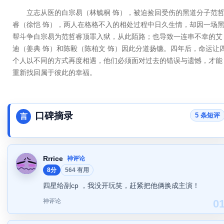
立志从医的白宗易（林毓桐 饰），被迫捡回受伤的黑道分子范
睿（徐恺 饰），两人在格格不入的相处过程中日久生情，却因一场
帮斗争白宗易为范哲睿顶罪入狱，从此陌路；也导致一连串不幸的艾
迪（姜典 饰）和陈毅（陈柏文 饰）因此分道扬镳。四年后，命运让
个人以不同的方式再度相遇，他们必须面对过去的错误与遗憾，才能
重新找回属于彼此的幸福。
口碑摘录
5 条短评
言
Rrrice
神评论
8分
564 有用
四星给副cp ，我没开玩笑，赶紧把他俩换成主演！
神评论
0