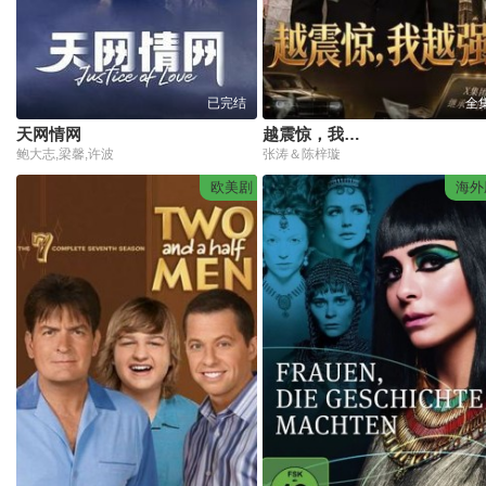
已完结
全
天网情网
越震惊，我越强
鲍大志,梁馨,许波
张涛＆陈梓璇
欧美剧
海外