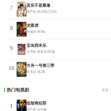
其实不是重逢
7
国产剧
第16集已完结
龙婆虎
8
泰国剧
第4集
宝岛西米乐
9
台湾剧
更新至302集
方舟一号第三季
10
欧美剧
第2集
热门电视剧
更多
低智商犯罪
1
国产剧
全24集