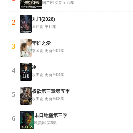
国产剧
更新至26集
九门(2026)
2
国产剧
第18集
守护之爱
3
泰国剧
更新至01集
冷
4
欧美剧
更新至04集
权欲第三章第五季
5
欧美剧
更新至08集
末日地堡第三季
6
欧美剧
第6集