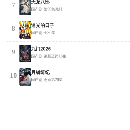
天龙八部
7
国产剧
第50集完结
追光的日子
8
国产剧
全30集
九门2026
9
国产剧
更新至第18集
月鳞绮纪
10
国产剧
更新第29集