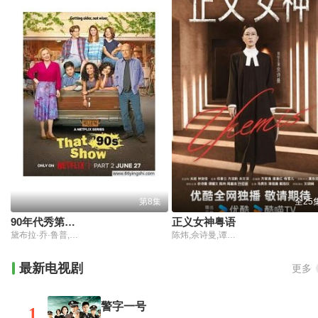
第8集
全25
90年代秀第三季
正义女神粤语
黛布拉·乔·鲁普,柯特伍德·史密斯,考利·霍普·哈弗达,阿什莉·奥夫德海德,梅斯·科罗内尔,邦妮·特纳,特里·特纳,格雷格·梅特勒,林赛·特纳
陈炜,佘诗曼,谭耀文,蒋祖曼,许绍雄,文颂娴,马贯东,周嘉洛,戴祖仪
最新电视剧
更多
警字一号
1