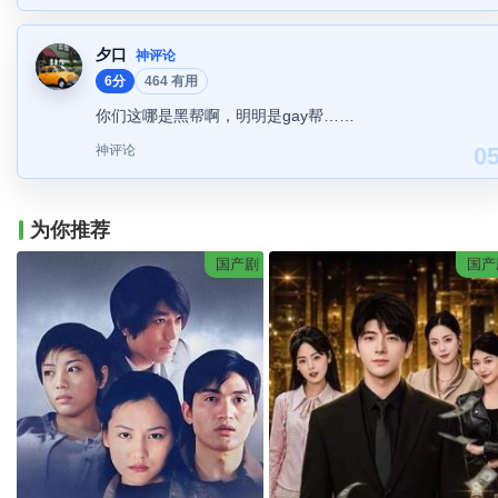
夕口
神评论
6分
464 有用
你们这哪是黑帮啊，明明是gay帮……
神评论
0
为你推荐
国产剧
国产