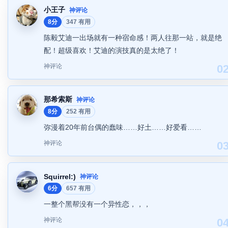
小王子
神评论
8分
347 有用
陈毅艾迪一出场就有一种宿命感！两人往那一站，就是绝
配！超级喜欢！艾迪的演技真的是太绝了！
神评论
0
那希索斯
神评论
8分
252 有用
弥漫着20年前台偶的蠢味……好土……好爱看……
神评论
0
Squirrel:)
神评论
6分
657 有用
一整个黑帮没有一个异性恋，，，
神评论
0