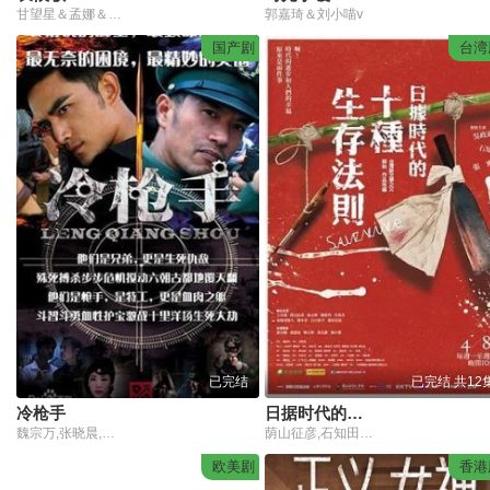
甘望星＆孟娜＆何雨洋＆程七月
郭嘉琦＆刘小喵v
国产剧
台湾
已完结
已完结 共12
冷枪手
日据时代的十种生存法则
魏宗万,张晓晨,张翰,景珂,单薇
荫山征彦,石知田,张寗,赖和,吴政迪
欧美剧
香港