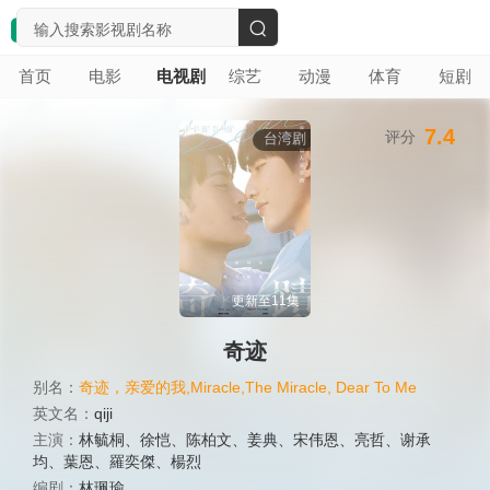
搜
首页
电影
电视剧
综艺
动漫
体育
短剧
索
7.4
评分
台湾剧
更新至11集
奇迹
别名：
奇迹，亲爱的我,Miracle,The Miracle, Dear To Me
英文名：
qiji
主演：
林毓桐
、
徐恺
、
陈柏文
、
姜典
、
宋伟恩
、
亮哲
、
谢承
均
、
葉恩
、
羅奕傑
、
楊烈
编剧：
林珮瑜