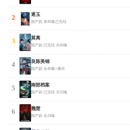
逐玉
2
国产剧
第40集已完结
莫离
3
国产剧
已完结 共40集
良陈美锦
4
国产剧
全40集+番外
南部档案
5
国产剧
已完结 共33集
翘楚
6
国产剧
全24集