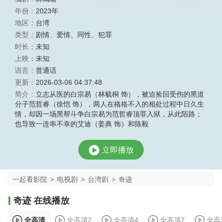
年份：
2023年
地区：
台湾
类型：
剧情
、
爱情
、
同性
、
犯罪
时长：
未知
上映：
未知
语言：
普通话
更新：
2026-03-06 04:37:48
简介：
立志从医的白宗易（林毓桐 饰），被迫捡回受伤的黑道
分子范哲睿（徐恺 饰），两人在格格不入的相处过程中日久生
情，却因一场黑帮斗争白宗易为范哲睿顶罪入狱，从此陌路；
也导致一连串不幸的艾迪（姜典 饰）和陈毅
立即播放
一起看影院
>
电视剧
>
台湾剧
>
奇迹
奇迹 在线播放
全高清
全高清2
全高清4
全高清7
全高