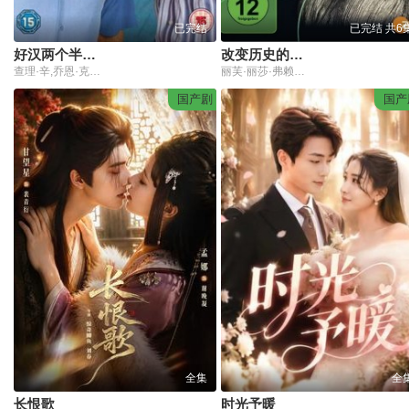
已完结
已完结 共6
好汉两个半第七季
改变历史的女人们
查理·辛,乔恩·克莱尔,安加斯·T·琼斯,梅兰妮·林斯基,康查塔·费雷尔,霍兰德·泰勒,玛琳·辛科,简·林奇,凯莉·斯泰堡丝,詹妮弗·泰勒,爱德华·范海伦
丽芙·丽莎·弗赖斯,娜佳·鲍比列娃,佩嘉·费多尼
国产剧
国产
全集
全
长恨歌
时光予暖