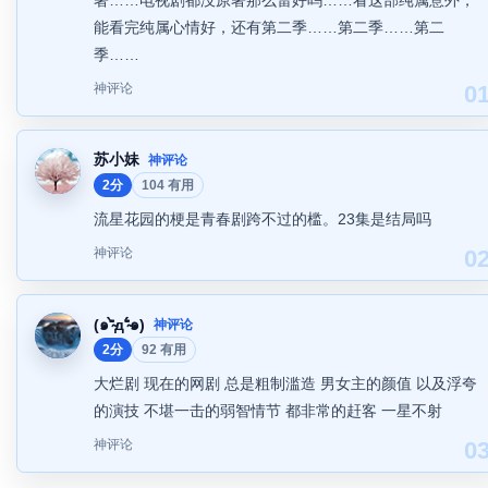
著……电视剧都没原著那么雷好吗……看这部纯属意外，
能看完纯属心情好，还有第二季……第二季……第二
季……
神评论
0
苏小妹
神评论
2分
104 有用
流星花园的梗是青春剧跨不过的槛。23集是结局吗
神评论
0
(๑⁼̴̀д⁼̴́๑)
神评论
2分
92 有用
大烂剧 现在的网剧 总是粗制滥造 男女主的颜值 以及浮夸
的演技 不堪一击的弱智情节 都非常的赶客 一星不射
神评论
0