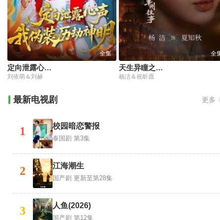
全集
全
定向泄露心声，我伪装历劫神明
天生异瞳之丰州往事
刘依萌＆刘赫
杨洁＆祝昕愿
最新电视剧
更多
校园暗恋警报
1
泰国剧
第3集
江海潮生
2
国产剧
更新至第28集
人鱼(2026)
3
国产剧
第12集