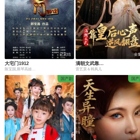
已完结
全
大宅门1912
满朝文武靠皇后心声逆风翻盘
陈宝国,斯琴高娃,何晴,王志飞,张歆艺,刘佩琦,郭德纲,李耕
雷艺昊＆韩凤儿
国产剧
国产