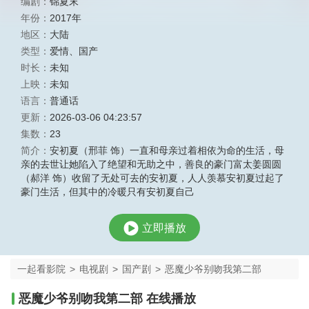
编剧：
锦夏末
年份：
2017年
地区：
大陆
类型：
爱情
、
国产
时长：
未知
上映：
未知
语言：
普通话
更新：
2026-03-06 04:23:57
集数：
23
简介：
安初夏（邢菲 饰）一直和母亲过着相依为命的生活，母
亲的去世让她陷入了绝望和无助之中，善良的豪门富太姜圆圆
（郝洋 饰）收留了无处可去的安初夏，人人羡慕安初夏过起了
豪门生活，但其中的冷暖只有安初夏自己
立即播放
一起看影院
>
电视剧
>
国产剧
>
恶魔少爷别吻我第二部
恶魔少爷别吻我第二部 在线播放