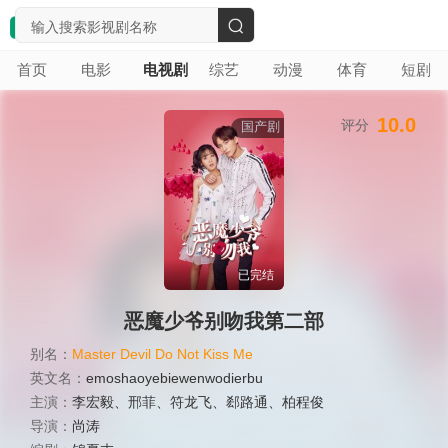
搜
首页
电影
电视剧
综艺
动漫
体育
短剧
索
10.0
评分
国产剧
已完结
恶魔少爷别吻我第二部
别名：
Master Devil Do Not Kiss Me
英文名：
emoshaoyebiewenwodierbu
主演：
李宏毅
、
邢菲
、
符龙飞
、
郄路通
、
柏程俊
导演：
尚涛