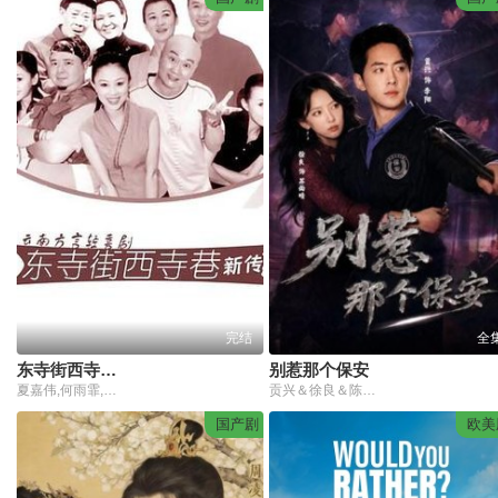
完结
全
东寺街西寺巷新传
别惹那个保安
夏嘉伟,何雨霏,余爱民,孙云昆,马丽,吴冬鸣
贡兴＆徐良＆陈宇星
国产剧
欧美