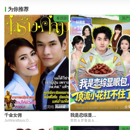
为你推荐
泰国剧
国产
已完结 共38集
全
千金女佣
我是恋综显眼包，顶流小花扛不住了
JuiWarattaya,OmAkapanNamart
章凯＆罗曼嘉＆金雪
国产剧
国产