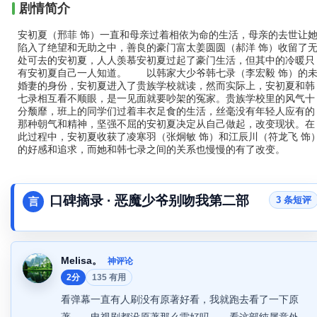
剧情简介
安初夏（邢菲 饰）一直和母亲过着相依为命的生活，母亲的去世让
陷入了绝望和无助之中，善良的豪门富太姜圆圆（郝洋 饰）收留了
处可去的安初夏，人人羡慕安初夏过起了豪门生活，但其中的冷暖只
有安初夏自己一人知道。 以韩家大少爷韩七录（李宏毅 饰）的
婚妻的身份，安初夏进入了贵族学校就读，然而实际上，安初夏和韩
七录相互看不顺眼，是一见面就要吵架的冤家。贵族学校里的风气十
分颓靡，班上的同学们过着丰衣足食的生活，丝毫没有年轻人应有的
那种朝气和精神，坚强不屈的安初夏决定从自己做起，改变现状。在
此过程中，安初夏收获了凌寒羽（张炯敏 饰）和江辰川（符龙飞 饰
的好感和追求，而她和韩七录之间的关系也慢慢的有了改变。
口碑摘录 · 恶魔少爷别吻我第二部
3 条短评
言
Melisa。
神评论
2分
135 有用
看弹幕一直有人刷没有原著好看，我就跑去看了一下原