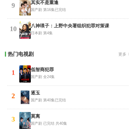
其实不是重逢
9
国产剧
第16集已完结
八神瑛子：上野中央署组织犯罪对策课
10
日本剧
第4集
热门电视剧
更多
低智商犯罪
1
国产剧
全24集
逐玉
2
国产剧
第40集已完结
莫离
3
国产剧
已完结 共40集