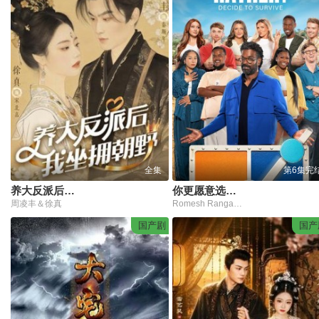
全集
第6集完
养大反派后，我坐拥朝野
你更愿意选择：生存
周凌丰＆徐真
Romesh Ranganathan,Elz the Witch,Chloe Burrows
国产剧
国产