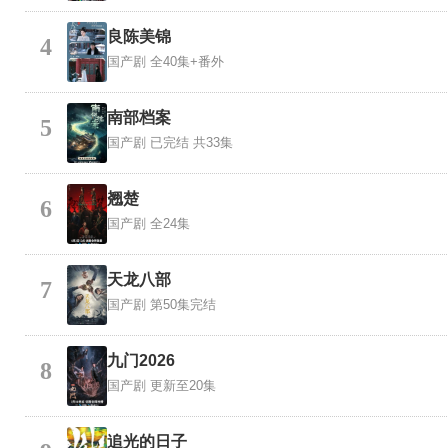
良陈美锦
4
国产剧
全40集+番外
南部档案
5
国产剧
已完结 共33集
翘楚
6
国产剧
全24集
天龙八部
7
国产剧
第50集完结
九门2026
8
国产剧
更新至20集
追光的日子