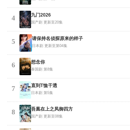
九门2026
4
国产剧
更新至20集
请保持名侦探原来的样子
5
日本剧
更新至第04集
想念你
6
泰国剧
第8集
直到T恤干透
7
日本剧
第5集
吾凰在上之凤御四方
8
国产剧
更新至08集