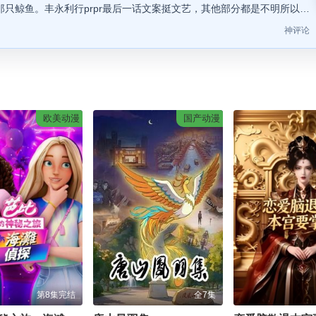
那只鲸鱼。丰永利行prpr最后一话文案挺文艺，其他部分都是不明所以…
神评论
欧美动漫
国产动漫
第8集完结
全7集