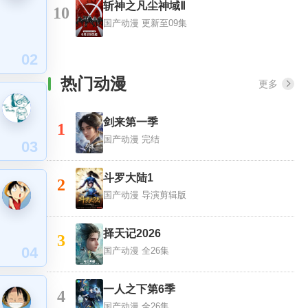
斩神之凡尘神域Ⅱ
10
国产动漫
更新至09集
02
热门动漫
更多
剑来第一季
1
国产动漫
完结
03
斗罗大陆1
2
国产动漫
导演剪辑版
择天记2026
3
04
国产动漫
全26集
一人之下第6季
4
国产动漫
全26集