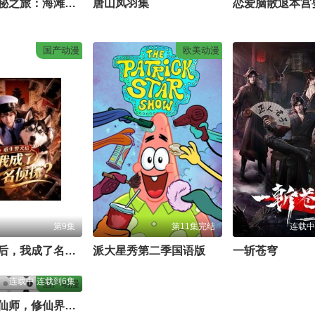
芭比的神秘之旅：海滩探案集国语版
唐山凤羽集
恋爱脑散退本宫
国产动漫
欧美动漫
第9集
第11集完结
连载中
重生警犬后，我成了名侦探？
派大星秀第二季国语版
一斩苍穹
连载中 连载到6集
国产动漫
体内五位仙师，修仙界我无敌！