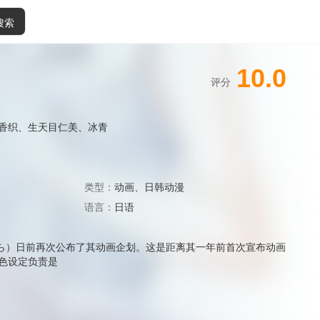
搜索
10.0
评分
香织
、
生天目仁美
、
冰青
类型：
动画
、
日韩动漫
语言：
日语
じら）日前再次公布了其动画企划。这是距离其一年前首次宣布动画
色设定负责是