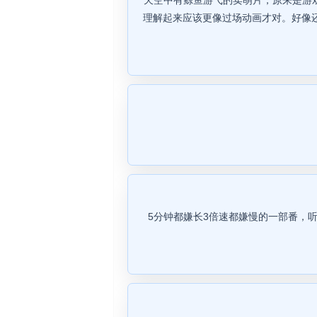
天空中有鲸鱼游弋的卖萌片，原来是游戏
理解起来应该更像过场动画才对。好像还
5分钟都嫌长3倍速都嫌慢的一部番，