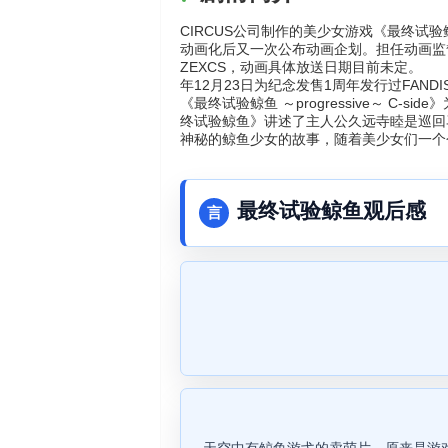
CIRCUS公司制作的美少女游戏《最终
动画化后又一次公布动画企划。担任动画监
ZEXCS，动画具体放送日期目前未定。 《最
年12月23日为纪念发售1周年发行过FANDI
《最终试验鲸鱼 ～progressive～ C
终试验鲸鱼》讲述了主人公久远寺睦是巡回
神秘的鲸鱼少女的故事，随着美少女们一个
最终试验鲸鱼观后感
言