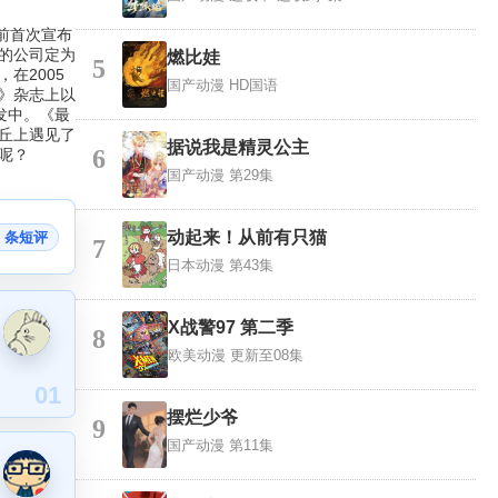
前首次宣布
的公司定为
燃比娃
5
在2005
国产动漫
HD国语
e》杂志上以
开发中。《最
丘上遇见了
据说我是精灵公主
6
呢？
国产动漫
第29集
动起来！从前有只猫
5 条短评
7
日本动漫
第43集
X战警97 第二季
8
欧美动漫
更新至08集
01
摆烂少爷
9
国产动漫
第11集