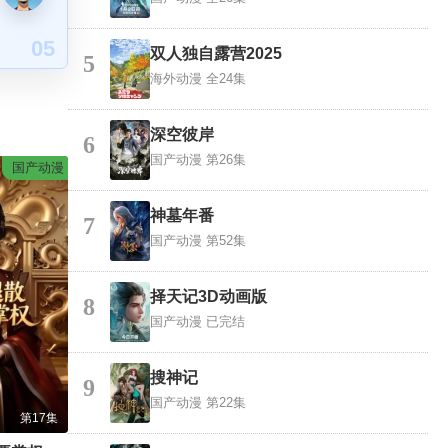
05
双人独自露营2025
5
海外动漫
全24集
深空彼岸
6
国产动漫
第26集
国产动漫
神墓年番
7
国产动漫
第52集
择天记3D动画版
8
国产动漫
已完结
搜神记
9
国产动漫
第22集
第17集