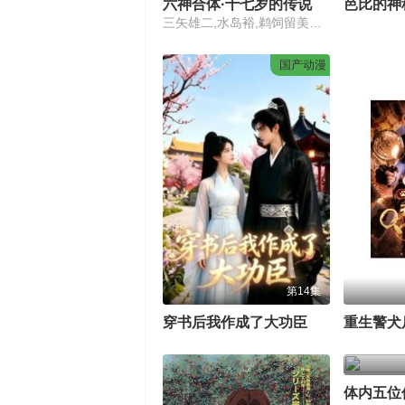
六神合体·十七岁的传说
三矢雄二,水岛裕,鹈饲留美子,纳谷悟朗
国产动漫
第14集
穿书后我作成了大功臣