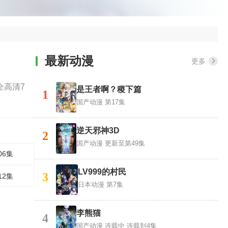
最新动漫
更多
全高清7
是王者啊？稷下篇
1
国产动漫
第17集
逆天邪神3D
2
国产动漫
更新至第49集
06集
LV999的村民
3
12集
日本动漫
第7集
李熊猫
4
国产动漫
连载中 连载到4集