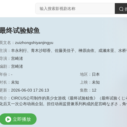
最终试验鲸鱼
英文名：
zuizhongshiyanjingyu
主演：
丰永利行
、
青木沙耶香
、
佐藤美佳子
、
榊原由依
、
成濑未亚
、
水桥
导演：
宫崎渚
编剧：
宫崎渚
年份：
-
地区：
日本
时长：
未知
上映：
未知
更新：
2026-06-03 17:26:13
集数：
12
简介：
CIRCUS公司制作的美少女游戏《最终试验鲸鱼》（最终试验く
化后又一次公布动画企划。担任动画监督兼系列构成的是宫崎なぎさ，角
立即播放