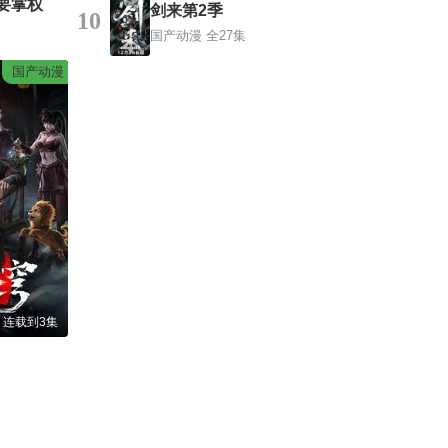
要掌权
剑来第2季
10
国产动漫
全27集
国产动漫
 连载到3集