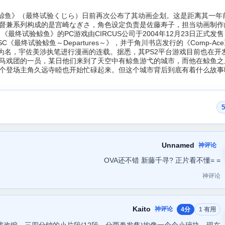
试验鲸鱼》（最终试验くじら）日前再次公布了其动画企划。这是距离其一年
督兼系列构成的是宫崎なぎさ，角色设定负责是佐藤寿子，担当动画制作
终试验鲸鱼》的PC游戏由CIRCUS公司于2004年12月23日正式发售，
SC《最终试验鲸鱼～Departures～》，并于角川书店发行的《Comp-Ac
-side》为名，宇佐美涉执笔进行漫画的连载。据悉，其PS2平台游戏目前也在
马戏团的一员，某日他们来到了天空中有鲸鱼游弋的城市，而他在鲸鱼之
个登场主角久远寺睦也开始忙碌起来。但这个城市背后到底有着什么故事
Unnamed
神评论
OVA还不错 新藤千寻? 正片看不懂= =
神评论
Kaito
神评论
4分
1 有用