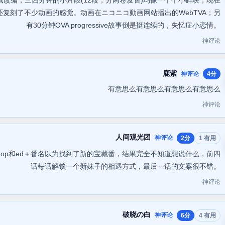
改编，三四分钟的小片段(12段，分两卷发售)均像一个个小碎块，现在
复刻了不少动画的感觉。动画在ニコニコ動画网站播出的WebTVA；另
有30分钟OVA progressive故事倒是挺连续的，失忆症小恋情。
神评论
鹿紫
神评论
4分
有意思么有意思么有意思么有意思么
神评论
人间观光团
神评论
2分
1 有用
听op和ed＋番名以为找到了新的宝藏番，结果完全不知道想说什么，前四
话每话解锁一个新妹子的相遇方式，最后一话的文案很不错。
神评论
破晓の白
神评论
6分
4 有用