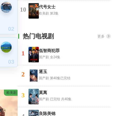
代号女士
10
欧美剧
第3集
02
热门电视剧
更多
低智商犯罪
1
国产剧
全24集
03
逐玉
2
国产剧
第40集已完结
莫离
欧美剧
3
国产剧
已完结 共40集
良陈美锦