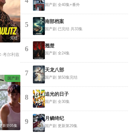
4
国产剧
全40集+番外
南部档案
5
国产剧
已完结 共33集
完结
翘楚
6
国产剧
全24集
尔·考尔利兹
天龙八部
7
国产剧
第50集完结
国产剧
追光的日子
8
国产剧
全30集
月鳞绮纪
9
更新至05集
国产剧
更新第29集