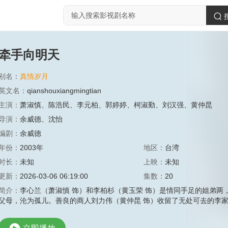
牵手向明天
别名：
真情岁月
英文名：
qianshouxiangmingtian
主演：
萧淑慎
、
陈浩民
、
李元柏
、
郭婷婷
、
柯淑勤
、
刘汉强
、
黄仲昆
导演：
余威德
、
沈怡
编剧：
余威德
年份：
2003年
地区：
台湾
时长：
未知
上映：
未知
更新：
2026-03-06 06:19:00
集数：
20
简介：
李心兰（萧淑慎 饰）和李柏杉（黄玉荣 饰）是情同手足的姐弟
父母，沦为孤儿。善良的商人刘力伟（黄仲昆 饰）收留了无处可去的李