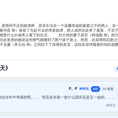
饰）是情同手足的姐弟两，原本生活在一个温馨幸福的家庭之中的两人，在
黄仲昆 饰）收留了无处可去的李家姐弟，两人虽然住处有了着落，不至
感受什么叫做寄人篱下的生活。 刘力伟的妻子碧芬（柯淑勤 饰）因
无处发泄的她讲这些脾气都撒到了两个孩子身上。然而，在屈辱和忍耐之
子克谦（李元伯 饰）之间结下了深厚的友谊，这段友谊伴随着时间的发
天》
P。P
神评论
6分
10 有用
貌似当年中考看的吧。。。而且是央视一套什么国庆还是五一放的。。。
神评论