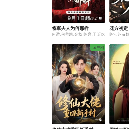
更新第24集
将军夫人为何那样
花方初定
何适,何善凯,金秋,陈寰,于昕仡
国产剧
全集