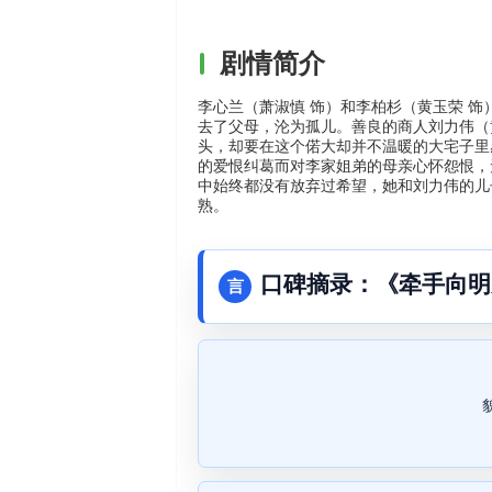
剧情简介
李心兰（萧淑慎 饰）和李柏杉（黄玉荣 
去了父母，沦为孤儿。善良的商人刘力伟（
头，却要在这个偌大却并不温暖的大宅子里
的爱恨纠葛而对李家姐弟的母亲心怀怨恨，
中始终都没有放弃过希望，她和刘力伟的儿
熟。
口碑摘录：《牵手向明
言