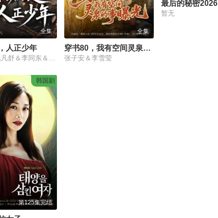
最后的秘密2026
暂无
全集
全集
，人正少年
穿书80，我有空间灵泉的事曝光
陈沛苏＆魏凡舒＆李同东＆满柠溪＆鲍琳
张子安＆李雪莹
韩国剧
第125集完结