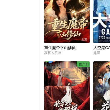
全集
重生魔帝下山修仙
大空港GA
高哲＆乔凌
趣里
国产剧