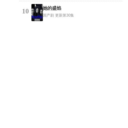
她的盛焰
10
国产剧
更新第30集