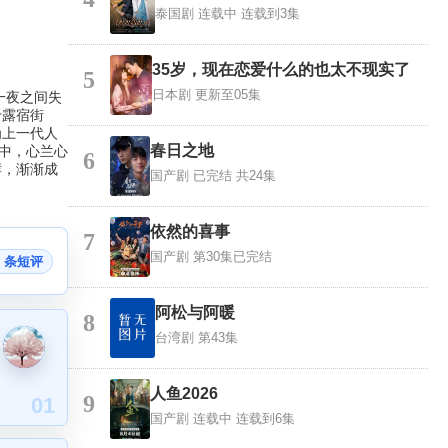
泰国剧
连载中 连载到3集
35岁，现在恋爱什么的也太不现实了
5
日本剧
更新至05集
一夜之间失
于露宿街
为上一代人
春日之地
中，心兰心
6
酵，渐渐成
国产剧
已完结 共24集
依然的喜事
7
国产剧
第30集已完结
3 条短评
阿松与阿暖
8
台湾剧
第43集
人鱼2026
9
01
国产剧
连载中 连载到6集