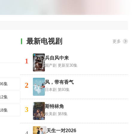
最新电视剧
更多
兵自风中来
1
国产剧
更新至30集
风，带有香气
06集
2
日本剧
第93集
12集
斯特林角
3
18集
欧美剧
第8集
天生一对2026
4