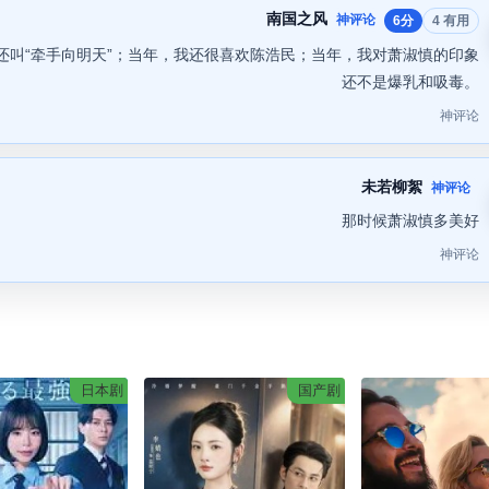
南国之风
神评论
6分
4 有用
还叫“牵手向明天”；当年，我还很喜欢陈浩民；当年，我对萧淑慎的印象
还不是爆乳和吸毒。
神评论
未若柳絮
神评论
那时候萧淑慎多美好
神评论
日本剧
国产剧