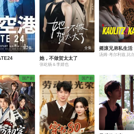
摇滚兄弟私生活
第2集
全集
汤姆·考尔利兹,比
TE24
她，不做贺太太了
张屹杨＆李婧也
国产剧
国产剧