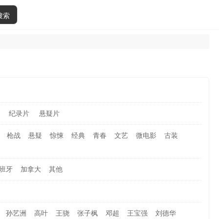
搜索
纪录片
悬疑片
枪战
悬疑
惊悚
经典
青春
文艺
微电影
古装
班牙
加拿大
其他
孙艺洲
高叶
王骁
张子枫
邓超
王宝强
刘德华