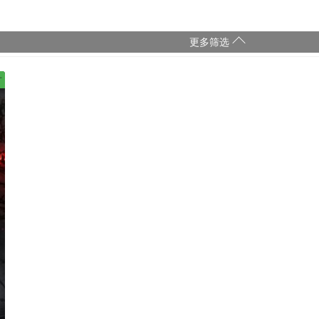
更多筛选
片