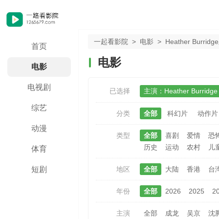
一起看影院
>
电影
>
Heather Burri
首页
电影
电影
电视剧
已选择
主演：Heather Burridge
综艺
分类
全部
科幻片
动作片
动漫
类型
全部
喜剧
爱情
恐
历史
运动
农村
儿
体育
地区
全部
大陆
香港
台
短剧
年份
全部
2026
2025
2
主演
全部
成龙
吴京
沈