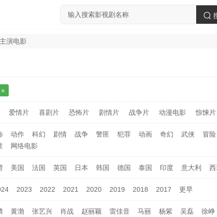
dge主演电影
爱情片
喜剧片
恐怖片
剧情片
战争片
动漫电影
惊悚片
怖
动作
科幻
剧情
战争
警匪
犯罪
动画
奇幻
武侠
冒险
童
网络电影
湾
美国
法国
英国
日本
韩国
德国
泰国
印度
意大利
西
024
2023
2022
2021
2020
2019
2018
2017
更早
腾
黄渤
张艺兴
肖战
赵丽颖
雷佳音
马丽
杨紫
吴磊
徐峥