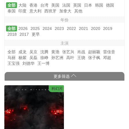
全部
大陆
香港
台湾
美国
法国
英国
日本
韩国
德国
泰国
印度
意大利
西班牙
加拿大
其他
年份
全部
2026
2025
2024
2023
2022
2021
2020
2019
2018
2017
更早
主演
全部
成龙
吴京
沈腾
黄渤
张艺兴
肖战
赵丽颖
雷佳音
马丽
杨紫
吴磊
徐峥
孙艺洲
高叶
王骁
张子枫
邓超
王宝强
刘德华
王一博
更多筛选
科幻片