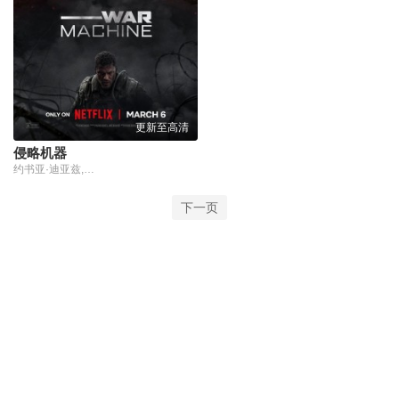
更新至高清
侵略机器
约书亚·迪亚兹,阿兰·里奇森,丹尼斯·奎德,杰·科特尼,埃塞·莫拉雷斯,杰克·派顿,丹尼尔·韦伯,凯南·朗斯代尔,大卫·汤姆林森,史蒂芬·詹姆士,乔伊·维埃拉,杰克·莱恩,克里斯托弗·卡比,詹姆斯·博福特,Matt Testro,Victory Ndukwe,Blake Richardson,Jacob Hohua,Heather Burridge,Will Curtin
下一页