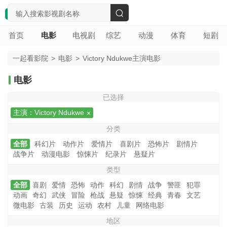
搜
首页
电影
电视剧
综艺
动漫
体育
短剧
索
一起看影院
>
电影
>
Victory Ndukwe主演电影
电影
已选择
主演：Victory Ndukwe
分类
全部
科幻片
动作片
爱情片
喜剧片
恐怖片
剧情片
战争片
动漫电影
惊悚片
纪录片
悬疑片
类型
全部
喜剧
爱情
恐怖
动作
科幻
剧情
战争
警匪
犯罪
动画
奇幻
武侠
冒险
枪战
悬疑
惊悚
经典
青春
文艺
微电影
古装
历史
运动
农村
儿童
网络电影
地区