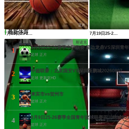
正片
最新体育
7月23日25-26赛季全国女子篮球锦标赛 陕西榆林天泽66VS74合肥文旅
7月19日25-26赛季中乙联赛 海门珂缔缘VS兰州陇原竞技
斯诺克
8月9日25-26赛季中甲联赛 延边龙鼎VS深圳青
1
足球
正片
中超联赛：北京国安VS深圳新鹏城20260807
2
足球
更新至HD
来宾市vs贺州市
3
篮球
正片
8月9日25-26赛季全国青年篮球联赛四川锦城95
4
篮球
正片