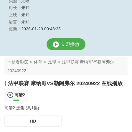
类型：
足球
时长：
未知
上映：
未知
语言：
未知
更新：
2026-01-20 00:43:25
立即播放
一起看影院
>
体育
>
足球
>
法甲联赛 摩纳哥VS勒阿弗尔
20240922
法甲联赛 摩纳哥VS勒阿弗尔 20240922 在线播放
高清2
高清2 选集 (共1集)
HD