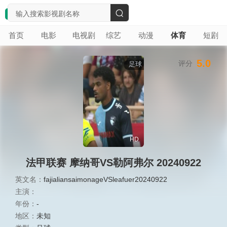
搜
首页
电影
电视剧
综艺
动漫
体育
短剧
索
5.0
评分
足球
HD
法甲联赛 摩纳哥VS勒阿弗尔 20240922
英文名：
fajialiansaimonageVSleafuer20240922
主演：
年份：
-
地区：
未知