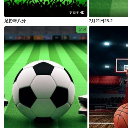
更新至HD
足协杯八分之一决赛：武汉三镇VS山东泰山20260621
7月21日25-26赛季足协杯 上海海港VS深圳新鹏城
足球