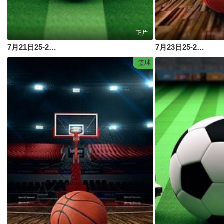
正片
7月21日25-26赛季足协杯 大连可为VS北京国安
7月23日25-26赛季浙BA 泰顺47VS101苍南
篮球