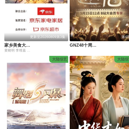
更新至20260809第3集
第4
家乡美食大赛湖南站
GNZ48十周年《拾忆》纪念片
黄晓明 李维嘉 沈梦辰 王霏霏 孟佳 金莎 孙丞潇 李斯丹妮 敖子逸 林述巍 董克平 侯玉瑞 徐萌 高文麒 曹雨 许菊云 朱诚心 兰桂均
大陆综艺
大陆综