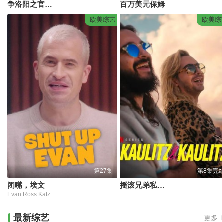
争洛阳之官渡之战
百万美元保姆
欧美综艺
欧美综
第27集
第8集完
闭嘴，埃文
摇滚兄弟私生活第三季
Evan Ross Katz,Michelle Buteau,Rachel Bloom
最新综艺
更多