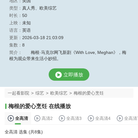
地区：
美国
类型：
真人秀
、
欧美综艺
时长：
50
上映：
未知
语言：
英语
更新：
2026-03-18 21:03:09
集数：
8
简介：
梅根·马克尔网飞新剧《With Love, Meghan》，梅
根为观众带来生活小妙招。
立即播放
一起看影院
>
综艺
>
欧美综艺
>
梅根的爱心烹饪
梅根的爱心烹饪 在线播放
全高清
高清2
全高清3
全高清4
全高清
全高清 选集 (共8集)