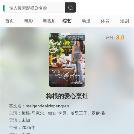
搜
首页
电影
电视剧
综艺
动漫
体育
短剧
索
3.0
评分
欧美综艺
完结
梅根的爱心烹饪
英文名：
meigendeaixinpengren
主演：
梅根·马克尔
、
敏迪·卡灵
、
哈里王子
、
罗伊·崔
导演：
未知
年份：
2025年