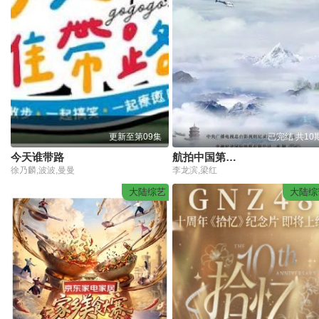
更新至第09集
已完结 共10
今天谁带路
航拍中国第三季
徐乃麟,波波,曼曼
李龙滨,梁红
大陆综艺
大陆综