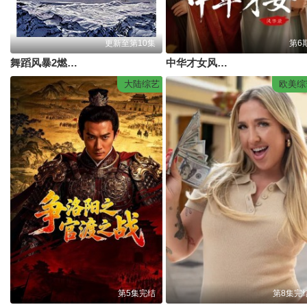
更新至第10集
第6
舞蹈风暴2燃场版
中华才女风华录
大陆综艺
欧美综
第5集完结
第8集完