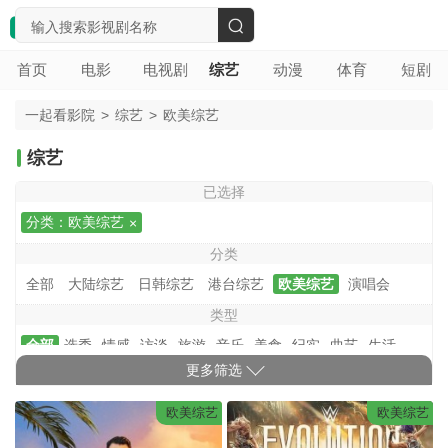
搜
首页
电影
电视剧
综艺
动漫
体育
短剧
索
一起看影院
>
综艺
>
欧美综艺
综艺
已选择
分类：欧美综艺
分类
全部
大陆综艺
日韩综艺
港台综艺
欧美综艺
演唱会
类型
全部
选秀
情感
访谈
旅游
音乐
美食
纪实
曲艺
生活
游戏互动
其他
更多筛选
地区
欧美综艺
欧美综艺
全部
大陆
香港
台湾
日本
韩国
美国
英国
法国
德国
其他