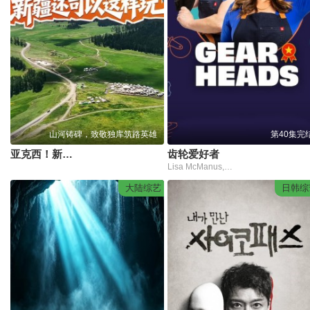
山河铸碑，致敬独库筑路英雄
第40集完
亚克西！新疆还可以这样玩！
齿轮爱好者
Lisa McManus,Hannah Crowle
大陆综艺
日韩综