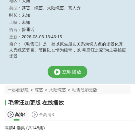
地区：
大陆
类型：
其它
、
综艺
、
大陆综艺
、
真人秀
时长：
未知
上映：
未知
语言：
普通话
更新：
2026-08-03 13:46:15
简介：
《毛雪汪》是一档以原生朋友关系为切入点的场景化真
人秀综艺节目。节目以友情为纽带，以“毛雪汪之家”为主要拍摄
场景
立即播放
一起看影院
>
综艺
>
大陆综艺
>
毛雪汪加更版
毛雪汪加更版 在线播放
高清4
全高清3
高清4 选集 (共148集)