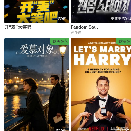
第9期
更新至第04
开“麦”大笑吧
Fandom Stage
尹斗俊
欧美综艺
欧美综
第19集
更新至07