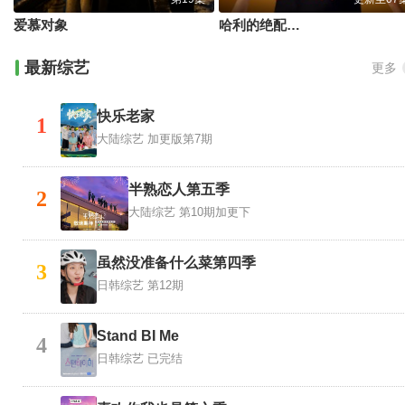
爱慕对象
哈利的绝配情人
最新综艺
更多
快乐老家
1
大陆综艺
加更版第7期
半熟恋人第五季
2
大陆综艺
第10期加更下
虽然没准备什么菜第四季
3
日韩综艺
第12期
Stand BI Me
4
日韩综艺
已完结