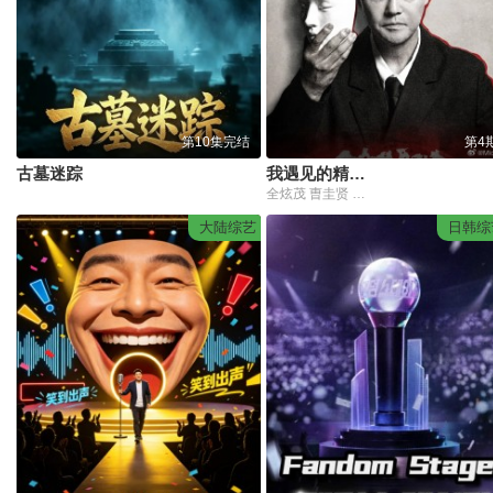
第10集完结
第4
古墓迷踪
我遇见的精神病态者
全炫茂 曺圭贤 许龄智 nucksal
大陆综艺
日韩综