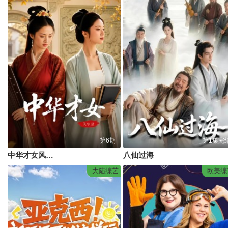
第6期
第1集完
中华才女风华录
八仙过海
大陆综艺
欧美综