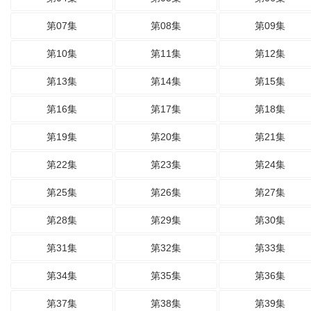
第07集
第08集
第09集
第10集
第11集
第12集
第13集
第14集
第15集
第16集
第17集
第18集
第19集
第20集
第21集
第22集
第23集
第24集
第25集
第26集
第27集
第28集
第29集
第30集
第31集
第32集
第33集
第34集
第35集
第36集
第37集
第38集
第39集