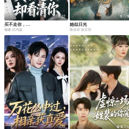
完结
全77
买不走你，却看清你
她似日光
穆豪,武鸿蕊
陈添祥,侯呈玥
完结
全集完