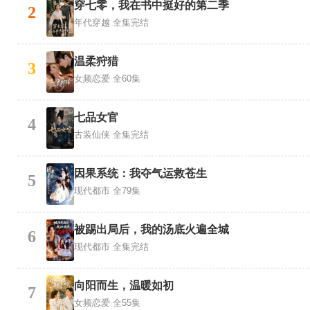
穿七零，我在书中挺好的第二季
2
年代穿越
全集完结
温柔狩猎
3
女频恋爱
全60集
七品女官
4
古装仙侠
全集完结
因果系统：我夺气运救苍生
5
现代都市
全79集
被踢出局后，我的汤底火遍全城
6
现代都市
全集完结
向阳而生，温暖如初
7
女频恋爱
全55集