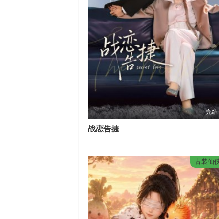
完结
战恋告捷
古装仙