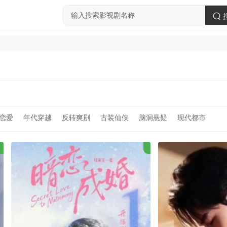
恋爱
年代穿越
反转爽剧
古装仙侠
脑洞悬疑
现代都市