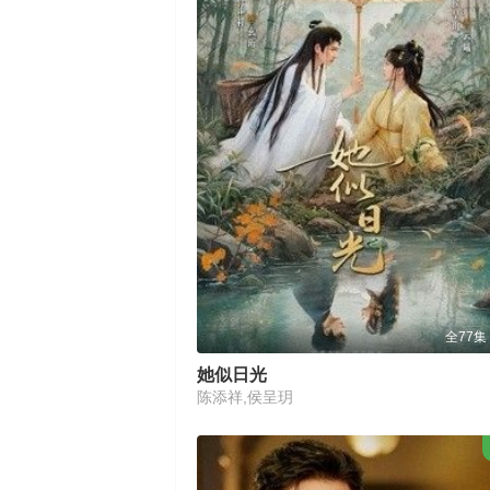
全77集
她似日光
陈添祥,侯呈玥