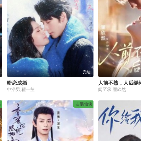
完结
暗恋成婚
人前不熟，人后缱
申浩男,翟一莹
闻至承,翟欣然
侠
古装仙侠