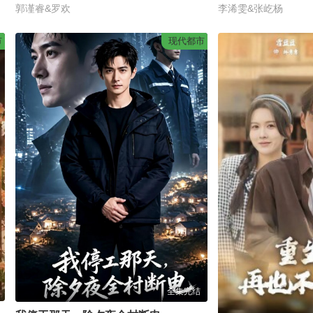
郭谨睿&罗欢
李浠雯&张屹杨
市
现代都市
全集完结