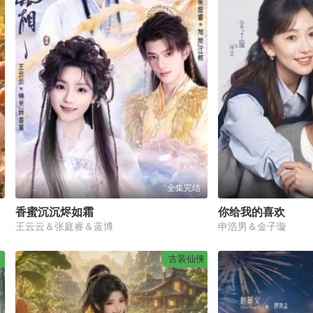
全集完结
香蜜沉沉烬如霜
你给我的喜欢
王云云＆张庭睿＆蓝博
申浩男＆金子璇
古装仙侠