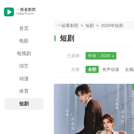
一起看影院
>
短剧
>
2026年短剧
首页
短剧
电影
电视剧
已选择
年份：2026
综艺
分类
全部
有声动漫
女频
动漫
体育
短剧