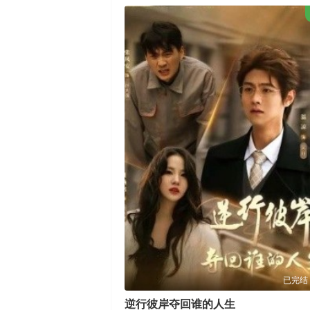
已完结
逆行彼岸夺回谁的人生