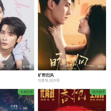
全74集
完结
旷野烈风
刘萧旭,胡亦瑶
女频恋爱
现代都市