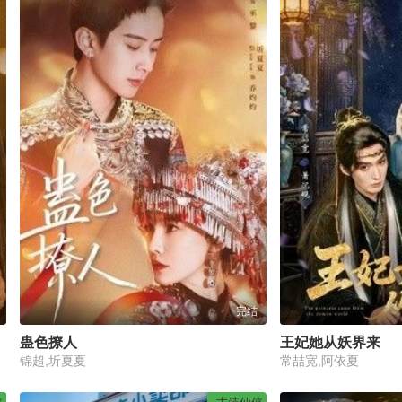
完结
蛊色撩人
王妃她从妖界来
锦超,圻夏夏
常喆宽,阿依夏