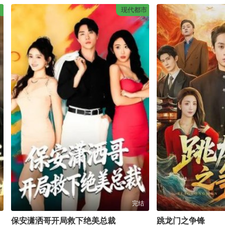
现代都市
完结
保安潇洒哥开局救下绝美总裁
跳龙门之争锋