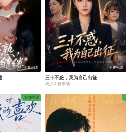
全集完结
全集完结
绻
三十不惑，我为自己出征
杨洪＆夏嘉顺
女频恋爱