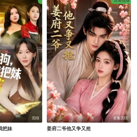
古装仙侠
完结
全集完结
我把妹
姜府二爷他又争又抢