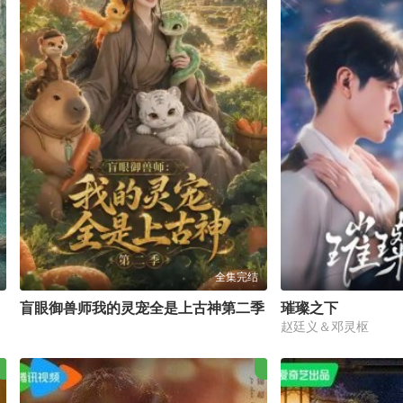
全集完结
盲眼御兽师我的灵宠全是上古神第二季
璀璨之下
赵廷义＆邓灵枢