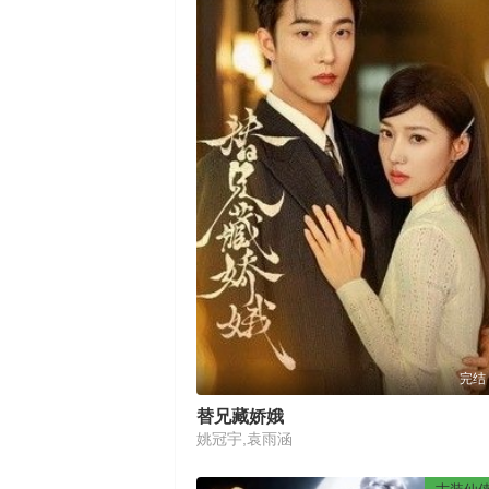
完结
替兄藏娇娥
姚冠宇,袁雨涵