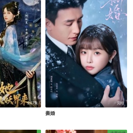
全67集
完结
撕婚