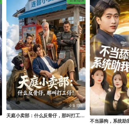
侠
古装仙侠
全集完结
天庭小卖部：什么反骨仔，那叫打工仔！
不当舔狗，系统助