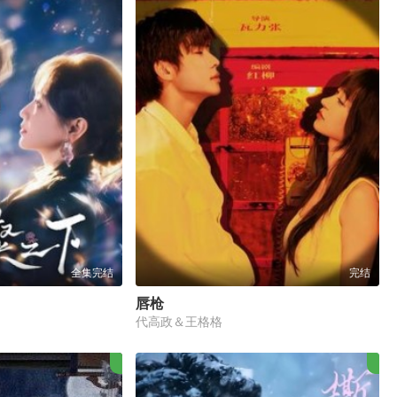
全集完结
完结
唇枪
代高政＆王格格