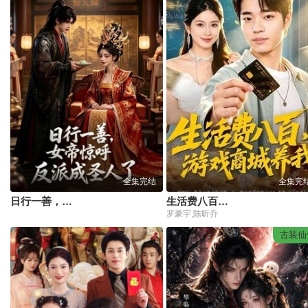
全集完结
全集完
日行一善，女帝惊呼反派竟成圣人了
生活费八百，游戏商城养我
罗豪宇,陈昕乔
古装仙