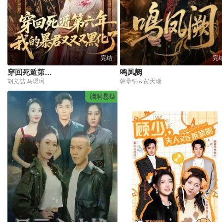
完结
完
穿回死遁第六年，我的暴君又又又黑化了
鸣凤阙
胡文喆,马珺珂
韩录锦＆彭天瑞
脑洞悬疑