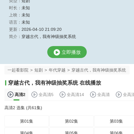
类型：
短剧
时长：
未知
上映：
未知
语言：
未知
更新：
2026-04-10 21:09:20
简介：
穿越古代，我有神级抽奖系统
立即播放
一起看影院
>
短剧
>
年代穿越
>
穿越古代，我有神级抽奖系统
穿越古代，我有神级抽奖系统 在线播放
高清2
全高清5
全高清14
全高清
全高
高清2 选集 (共61集)
第01集
第02集
第03集
第04集
第05集
第06集