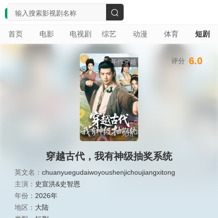
搜
首页
电影
电视剧
综艺
动漫
体育
短剧
索
6.0
评分
年代穿越
完结
穿越古代，我有神级抽奖系统
英文名：
chuanyuegudaiwoyoushenjichoujiangxitong
主演：
史宣洪&史智恩
年份：
2026年
地区：
大陆