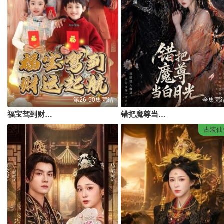
第26-50集完结
全集完
福宝驾到财运启航
错把魔尊当白月光
古装仙