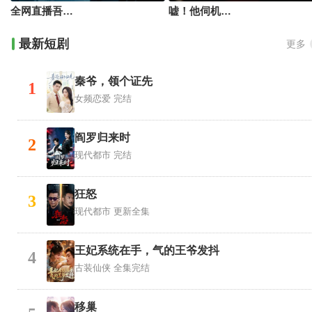
全网直播吾家天才七岁半
嘘！他伺机诱她靡靡
最新短剧
更多
秦爷，领个证先
1
女频恋爱
完结
阎罗归来时
2
现代都市
完结
狂怒
3
现代都市
更新全集
王妃系统在手，气的王爷发抖
4
古装仙侠
全集完结
移巢