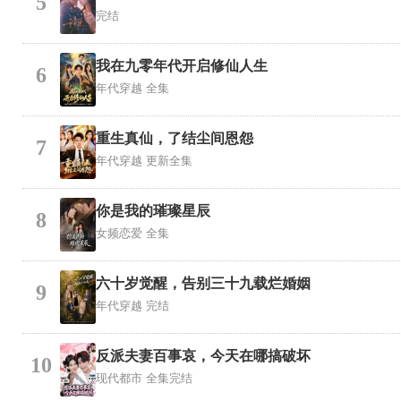
5
完结
我在九零年代开启修仙人生
6
年代穿越
全集
重生真仙，了结尘间恩怨
7
年代穿越
更新全集
你是我的璀璨星辰
8
女频恋爱
全集
六十岁觉醒，告别三十九载烂婚姻
9
年代穿越
完结
反派夫妻百事哀，今天在哪搞破坏
10
现代都市
全集完结