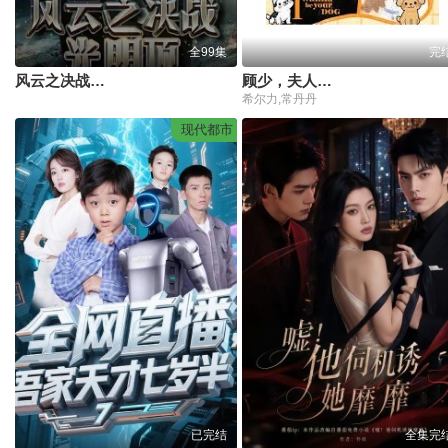
全99集
完
风云之决战光明顶
顾少，夫人又在拆家啦
希尔力,常丹丹
现代都市
已完结
全集完