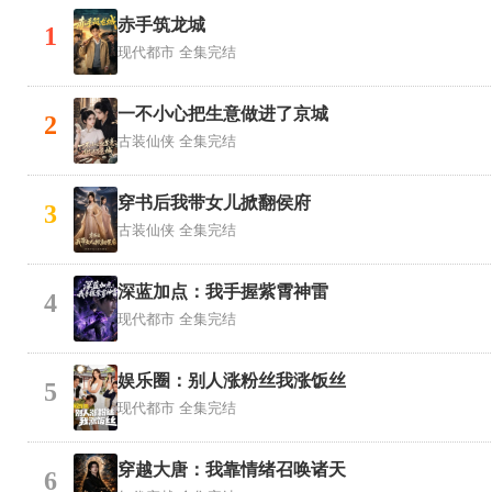
赤手筑龙城
1
现代都市
全集完结
一不小心把生意做进了京城
2
古装仙侠
全集完结
穿书后我带女儿掀翻侯府
3
古装仙侠
全集完结
深蓝加点：我手握紫霄神雷
4
现代都市
全集完结
娱乐圈：别人涨粉丝我涨饭丝
5
现代都市
全集完结
穿越大唐：我靠情绪召唤诸天
6