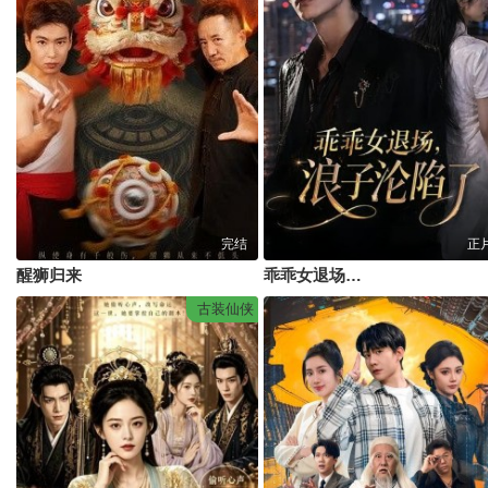
完结
正
醒狮归来
乖乖女退场，浪子沦陷了
古装仙侠