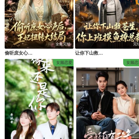
全集完结
完
偷听庶女心声后，王妃扭转大结局
让你下山救苍生，你上班摸鱼撩总裁
女频恋爱
女频恋