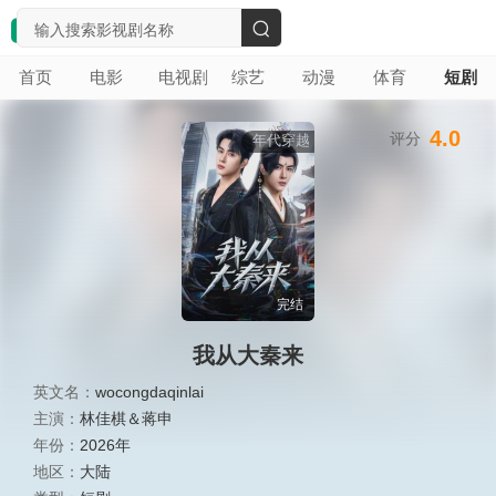
搜
首页
电影
电视剧
综艺
动漫
体育
短剧
索
4.0
评分
年代穿越
完结
我从大秦来
英文名：
wocongdaqinlai
主演：
林佳棋＆蒋申
年份：
2026年
地区：
大陆