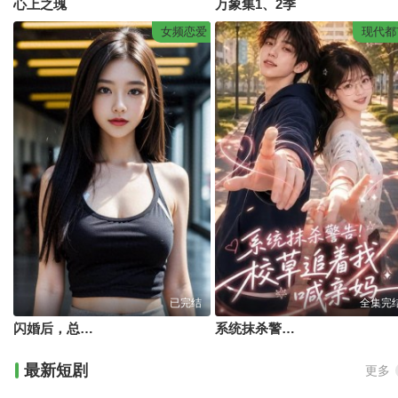
心上之瑰
万象集1、2季
女频恋爱
现代都
已完结
全集完
闪婚后，总裁夫人要离婚
系统抹杀警告！校草追着我喊亲妈
最新短剧
更多