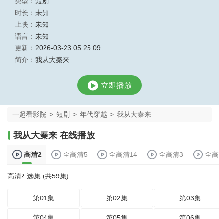
类型：
短剧
时长：
未知
上映：
未知
语言：
未知
更新：
2026-03-23 05:25:09
简介：
我从大秦来
立即播放
一起看影院
>
短剧
>
年代穿越
>
我从大秦来
我从大秦来 在线播放
高清2
全高清5
全高清14
全高清3
全高
高清2 选集 (共59集)
第01集
第02集
第03集
第04集
第05集
第06集