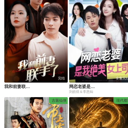
完结
全集完
我和前妻联手了
网恋老婆是我绝美女上司
刘皓煜＆李恩灿
古装仙侠
现代都