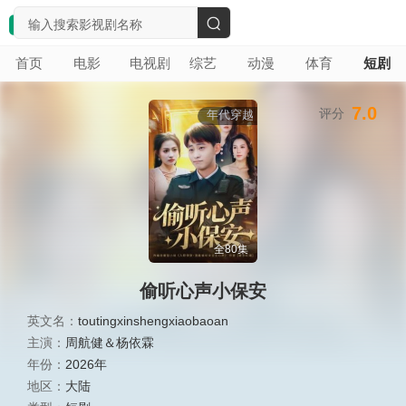
搜
首页
电影
电视剧
综艺
动漫
体育
短剧
索
7.0
评分
年代穿越
全80集
偷听心声小保安
英文名：
toutingxinshengxiaobaoan
主演：
周航健＆杨依霖
年份：
2026年
地区：
大陆