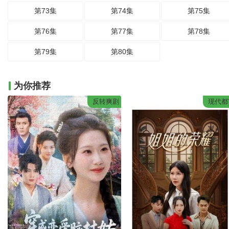
第73集
第74集
第75集
第76集
第77集
第78集
第79集
第80集
为你推荐
反转爽剧
现代都